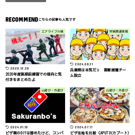
RECOMMEND
エアライフル猟
狩猟関連情報
2024.08.31
2020.12.28
兵庫県は本気だⅡ 害獣捕獲チー
2020年度猟期前練習での傾向と気
ム設立
付きをまとめたよ
山遊び・外遊び
山遊び・外遊び
2024.01.18
2024.07.11
ピザ窯のDIYは諦めたけど、コンパ
ピザ生地を比較 CAPUTO(カプート)