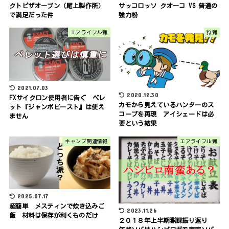
クトピザオーブン（尾上製作所）
サッコロッソ クオーコ VS 普通の
で満足だった件
強力粉
エアライフル猟
狩猟
2021.07.03
2020.12.30
FXサイクロン使用者に告ぐ ペレ
カモから見えているハンターのス
ット『ジャンボビースト』は使え
コープを再現 アイシェードは必
ません
要という結果
キャンプ関連情報
エアライフル猟
2025.07.17
超簡単 メスティンで炊き込みご
2023.11.26
飯 材料は保存が利くものだけ
２０１８年上半期猟課振り返り