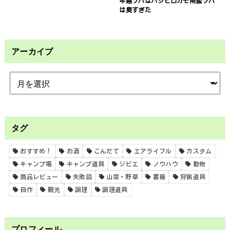
年越ソバはハシビロガモ南蛮ソバ
は臭すぎた
アーカイブ
タグ
おすすめ！
お酒
こんだて
エアライフル
カスタム
キャンプ場
キャンプ道具
ジビエ
ノウハウ
動物
商品レビュー
失敗談
山菜・野草
書籍
狩猟道具
自作
観光
調理
調理道具
プロフィール