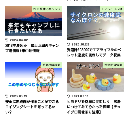
2018夏休みキャンプ
エアライフル猟
2024.04.02
2023.10.22
2018年夏休み 富士山周辺キャン
弾速計AC5000でエアライフルのペ
プ場情報+車中泊情報
レット速度を測定してデータ収集
狩猟関連情報
狩猟関連情報
2023.03.19
2021.02.13
安全に熟成肉が作ることができる
ヒヨドリを簡単に羽むしり お湯
エイジングシートを知ってるか
につけてみて分かった課題【チョ
い？
イグロ画像あり注意】