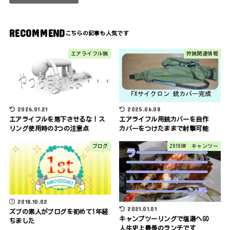
RECOMMEND
エアライフル猟
狩猟関連情報
2026.01.21
2025.06.08
エアライフルを落下させるな！ス
エアライフル用銃カバーを自作
リング使用時の3つの注意点
カバーをつけたままで射撃可能
ブログ
2019GW キャンツー
2018.10.02
2021.01.01
ズブの素人がブログを初めて1年経
キャンプツーリングで塩湯へGO
ちました
人生史上最長のランチです