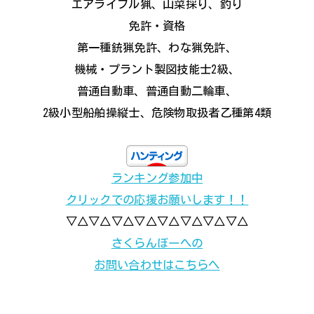
エアライフル猟、山菜採り、釣り
免許・資格
第一種銃猟免許、わな猟免許、
機械・プラント製図技能士2級、
普通自動車、普通自動二輪車、
2級小型船舶操縦士、危険物取扱者乙種第4類
ランキング参加中
クリックでの応援お願いします！！
▽△▽△▽△▽△▽△▽△▽△▽△
さくらんぼーへの
お問い合わせはこちらへ