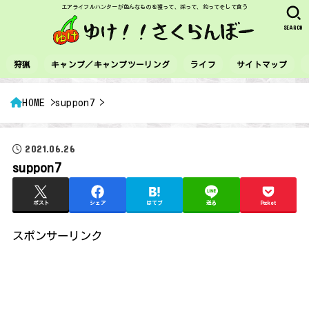
エアライフルハンターが色んなものを獲って、採って、釣ってそして食う
SEARCH
狩猟
キャンプ／キャンプツーリング
ライフ
サイトマップ
HOME
suppon7
2021.06.26
suppon7
ポスト
シェア
はてブ
送る
Pocket
スポンサーリンク