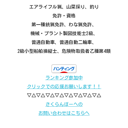
エアライフル猟、山菜採り、釣り
免許・資格
第一種銃猟免許、わな猟免許、
機械・プラント製図技能士2級、
普通自動車、普通自動二輪車、
2級小型船舶操縦士、危険物取扱者乙種第4類
ランキング参加中
クリックでの応援お願いします！！
▽△▽△▽△▽△▽△▽△▽△▽△
さくらんぼーへの
お問い合わせはこちらへ