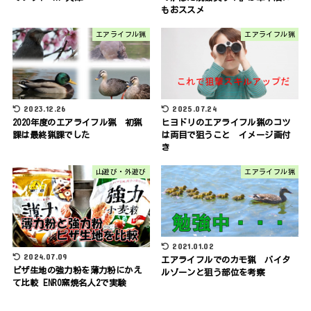
もおススメ
エアライフル猟
エアライフル猟
2023.12.26
2025.07.24
2020年度のエアライフル猟 初猟
ヒヨドリのエアライフル猟のコツ
課は最終猟課でした
は両目で狙うこと イメージ画付
き
山遊び・外遊び
エアライフル猟
2021.01.02
2024.07.09
エアライフルでのカモ猟 バイタ
ピザ生地の強力粉を薄力粉にかえ
ルゾーンと狙う部位を考察
て比較 ENRO窯焼名人2で実験