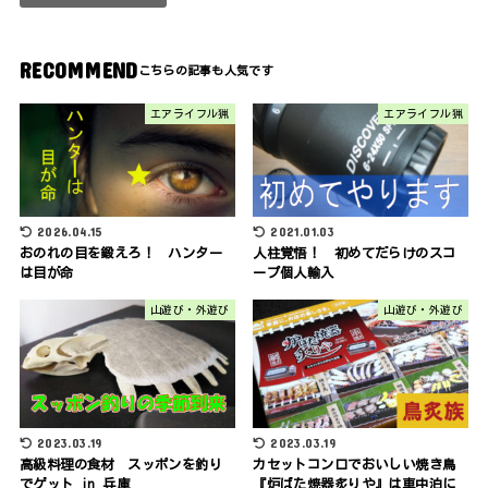
RECOMMEND
エアライフル猟
エアライフル猟
2026.04.15
2021.01.03
おのれの目を鍛えろ！ ハンター
人柱覚悟！ 初めてだらけのスコ
は目が命
ープ個人輸入
山遊び・外遊び
山遊び・外遊び
2023.03.19
2023.03.19
高級料理の食材 スッポンを釣り
カセットコンロでおいしい焼き鳥
でゲット in 兵庫
『炉ばた焼器炙りや』は車中泊に