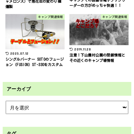
キャンプでの読書は電子ブックリ
ャメロンズ）で落花生の変わり種
ーダーの方がめっちゃ快適！！
燻製
キャンプ関連情報
キャンプ関連情報
2019.11.28
2025.07.12
注意！下山農村公園の閉鎖情報と
シングルバーナー SOTOのフュージ
その近くのキャンプ場情報
ョン（FUSION）ST-330をカスタム
アーカイブ
タグ