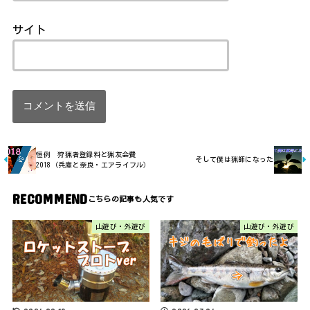
サイト
恒例 狩猟者登録料と猟友会費
そして僕は猟師になった
2018（兵庫と奈良・エアライフル）
RECOMMEND
山遊び・外遊び
山遊び・外遊び