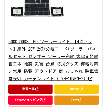
GOODGOODS LED ソーラーライト 【4点セッ
ト】屋外 20W 2灯+分岐コード+ソーラーパネ
ルセット センサー ソーラー充電 太陽光発電
省エネ 地震 災害 台風 防災グッズ 停電対策
非常用 防犯 アウトドア 庭 おしゃれ 駐車場
常夜灯 ガーデンライト（TYH-16M-N-2）
楽天市場
Amazon
Yahooショッピング
7net