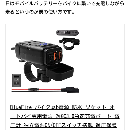
日はモバイルバッテリーをバイクに繋いで充電しながら
走るというのが僕の使い方です。
BlueFire バイクusb電源 防水 ソケット オ
ートバイ専用電源 2*QC3.0急速充電ポート 電
圧計 独立電源ON/OFFスイッチ搭載 過圧保護