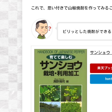
これで、思い付きで山椒焼酎を作ってみる
ピリッとした焼酎ができる
サンショウ
真野 隆司 創森
楽天ブッ
hont