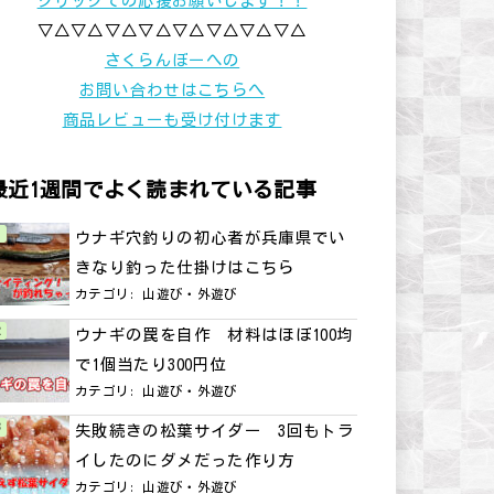
クリックでの応援お願いします！！
▽△▽△▽△▽△▽△▽△▽△▽△
さくらんぼーへの
お問い合わせはこちらへ
商品レビューも受け付けます
最近1週間でよく読まれている記事
ウナギ穴釣りの初心者が兵庫県でい
きなり釣った仕掛けはこちら
カテゴリ:
山遊び・外遊び
ウナギの罠を自作 材料はほぼ100均
で1個当たり300円位
カテゴリ:
山遊び・外遊び
失敗続きの松葉サイダー 3回もトラ
イしたのにダメだった作り方
カテゴリ:
山遊び・外遊び