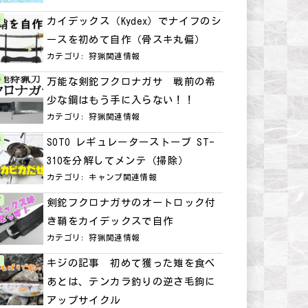
カイデックス（Kydex）でナイフのシ
ースを初めて自作（骨スキ丸偏）
カテゴリ:
狩猟関連情報
万能な剣鉈フクロナガサ 戦前の希
少な鋼はもう手に入らない！！
カテゴリ:
狩猟関連情報
SOTO レギュレーターストーブ ST-
310を分解してメンテ（掃除）
カテゴリ:
キャンプ関連情報
剣鉈フクロナガサのオートロック付
き鞘をカイデックスで自作
カテゴリ:
狩猟関連情報
キジの記事 初めて獲った雉を食べ
あとは、テンカラ釣りの逆さ毛鉤に
アップサイクル