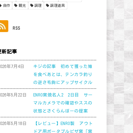
自作
観光
調理
調理道具
RSS
更新記事
2026年7月4日
キジの記事 初めて獲った雉
を食べあとは、テンカラ釣り
の逆さ毛鉤にアップサイクル
2026年5月22日
ENRO窯焼名人2 2日目 サー
マルカメラでの確認やススの
状態とさくらんぼーの提案
2026年5月18日
【レビュー】ENRO製 アウト
ドア用ポータブルピザ窯「窯