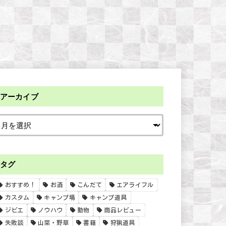
アーカイブ
タグ
おすすめ！
お酒
こんだて
エアライフル
カスタム
キャンプ場
キャンプ道具
ジビエ
ノウハウ
動物
商品レビュー
失敗談
山菜・野草
書籍
狩猟道具