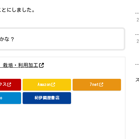
ことにしました。
かな？
 栽培・利用加工
社 2016年05月16日頃
クス
Amazon
7net
o
紀伊國屋書店