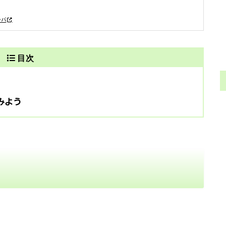
レバ
目次
みよう