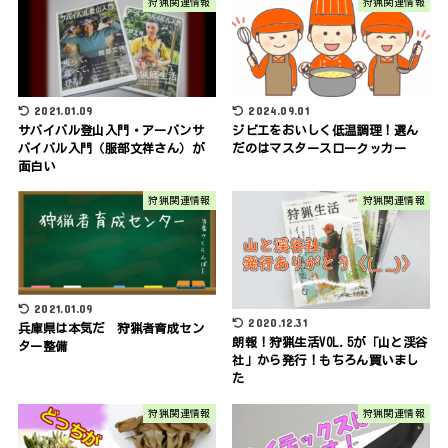
狩猟関連情報
狩猟関連情報
2021.01.09
2024.09.01
サバイバル登山入門・アーバンサ
ジビエをおいしく低温調理！選ん
バイバル入門（服部文祥さん）が
だのはマスタースロークッカー
面白い
狩猟関連情報
狩猟関連情報
2021.01.09
2020.12.31
兵庫県は本気だ 狩猟者育成セン
朗報！狩猟生活VOL.5が「山と渓谷
ター整備
社」から発行！もちろん買いまし
た
狩猟関連情報
狩猟関連情報