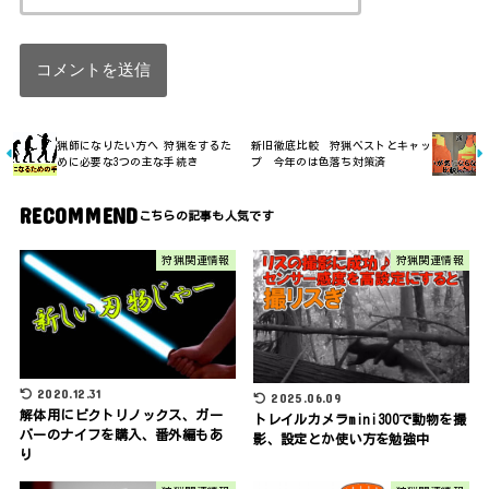
猟師になりたい方へ 狩猟をするた
新旧徹底比較 狩猟ベストとキャッ
めに必要な3つの主な手続き
プ 今年のは色落ち対策済
RECOMMEND
狩猟関連情報
狩猟関連情報
2020.12.31
2025.06.09
解体用にビクトリノックス、ガー
トレイルカメラmini300で動物を撮
バーのナイフを購入、番外編もあ
影、設定とか使い方を勉強中
り