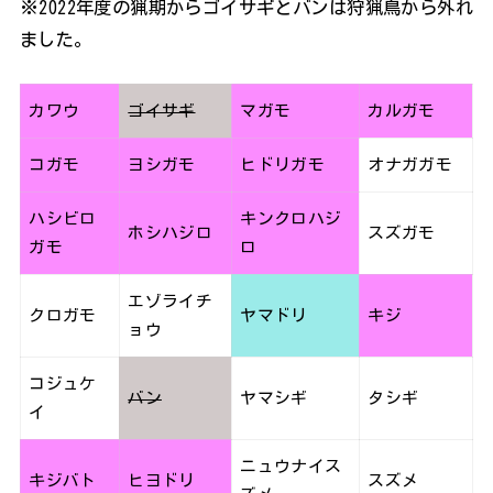
※2022年度の猟期からゴイサギとバンは狩猟鳥から外れ
ました。
カワウ
ゴイサギ
マガモ
カルガモ
コガモ
ヨシガモ
ヒドリガモ
オナガガモ
ハシビロ
キンクロハジ
ホシハジロ
スズガモ
ガモ
ロ
エゾライチ
クロガモ
ヤマドリ
キジ
ョウ
コジュケ
バン
ヤマシギ
タシギ
イ
ニュウナイス
キジバト
ヒヨドリ
スズメ