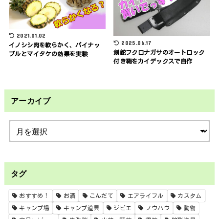
2021.01.02
2025.06.17
イノシシ肉を軟らかく、パイナッ
剣鉈フクロナガサのオートロック
プルとマイタケの効果を実験
付き鞘をカイデックスで自作
アーカイブ
タグ
おすすめ！
お酒
こんだて
エアライフル
カスタム
キャンプ場
キャンプ道具
ジビエ
ノウハウ
動物