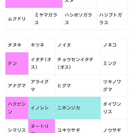
ズメ
ミヤマガラ
ハシボソガラ
ハシブトガ
ムクドリ
ス
ス
ラス
タヌキ
キツネ
ノイヌ
ノネコ
イタチ(オ
チョウセンイタチ
テン
ミンク
ス)
(オス)
アライグ
ツキノワ
アナグマ
ヒグマ
マ
グマ
ハクビシ
タイワン
イノシシ
ニホンジカ
ン
リス
ヌートリ
シマリス
ユキウサギ
ノウサギ