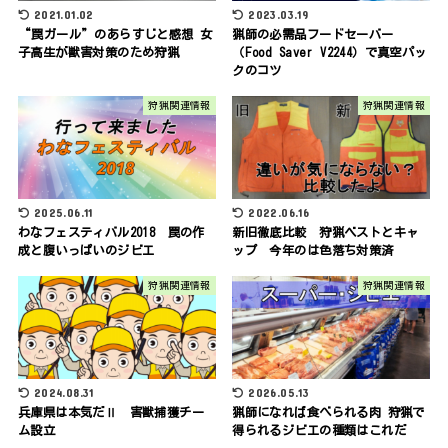
2021.01.02
2023.03.19
“罠ガール”のあらすじと感想 女
猟師の必需品フードセーバー
子高生が獣害対策のため狩猟
（Food Saver V2244）で真空パッ
クのコツ
狩猟関連情報
狩猟関連情報
2025.06.11
2022.06.16
わなフェスティバル2018 罠の作
新旧徹底比較 狩猟ベストとキャ
成と腹いっぱいのジビエ
ップ 今年のは色落ち対策済
狩猟関連情報
狩猟関連情報
2024.08.31
2026.05.13
兵庫県は本気だⅡ 害獣捕獲チー
猟師になれば食べられる肉 狩猟で
ム設立
得られるジビエの種類はこれだ