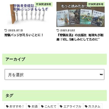
狩猟関連情報
狩猟関連情報
2025.07.13
2021.01.02
狩猟バッジがえらいことに！
『狩猟生活』の出版社 地球丸が倒
産！VOL.5楽しみにしてたのに~
アーカイブ
タグ
おすすめ！
お酒
こんだて
エアライフル
カスタム