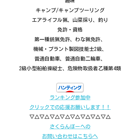
趣味
キャンプ/キャンプツーリング
エアライフル猟、山菜採り、釣り
免許・資格
第一種銃猟免許、わな猟免許、
機械・プラント製図技能士2級、
普通自動車、普通自動二輪車、
2級小型船舶操縦士、危険物取扱者乙種第4類
ランキング参加中
クリックでの応援お願いします！！
▽△▽△▽△▽△▽△▽△▽△▽△
さくらんぼーへの
お問い合わせはこちらへ