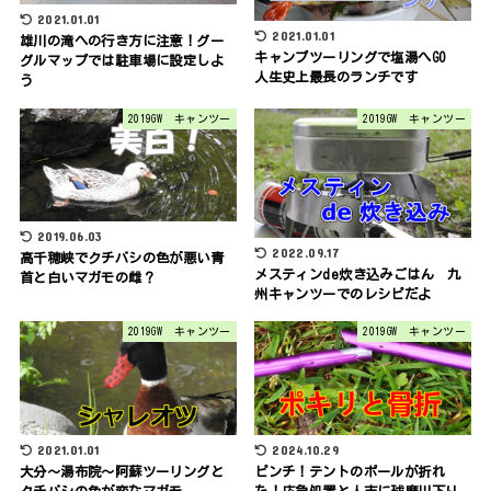
2021.01.01
2021.01.01
雄川の滝への行き方に注意！グー
キャンプツーリングで塩湯へGO
グルマップでは駐車場に設定しよ
人生史上最長のランチです
う
2019GW キャンツー
2019GW キャンツー
2019.06.03
2022.09.17
高千穂峡でクチバシの色が悪い青
メスティンde炊き込みごはん 九
首と白いマガモの雌？
州キャンツーでのレシピだよ
2019GW キャンツー
2019GW キャンツー
2021.01.01
2024.10.29
大分～湯布院～阿蘇ツーリングと
ピンチ！テントのポールが折れ
クチバシの色が変なマガモ
た！応急処置と人吉に球磨川下り