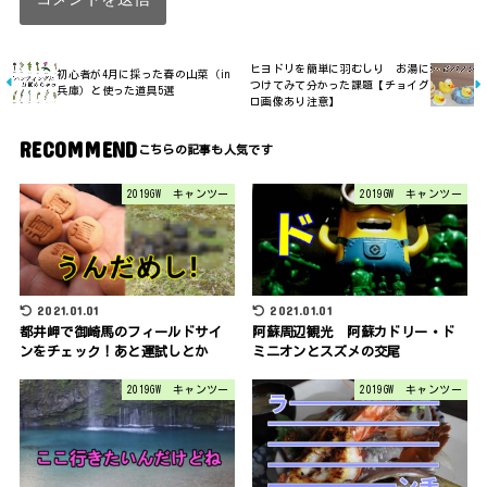
ヒヨドリを簡単に羽むしり お湯に
初心者が4月に採った春の山菜（in
つけてみて分かった課題【チョイグ
兵庫）と使った道具5選
ロ画像あり注意】
RECOMMEND
2019GW キャンツー
2019GW キャンツー
2021.01.01
2021.01.01
都井岬で御崎馬のフィールドサイ
阿蘇周辺観光 阿蘇カドリー・ド
ンをチェック！あと運試しとか
ミニオンとスズメの交尾
2019GW キャンツー
2019GW キャンツー