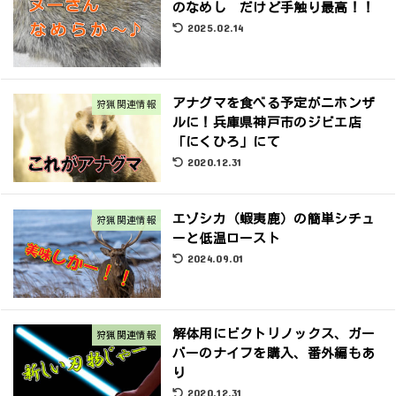
のなめし だけど手触り最高！！
2025.02.14
アナグマを食べる予定がニホンザ
狩猟関連情報
ルに！兵庫県神戸市のジビエ店
「にくひろ」にて
2020.12.31
エゾシカ（蝦夷鹿）の簡単シチュ
狩猟関連情報
ーと低温ロースト
2024.09.01
解体用にビクトリノックス、ガー
狩猟関連情報
バーのナイフを購入、番外編もあ
り
2020.12.31