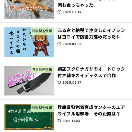
肉も食っちゃった
2025.02.14
ふるさと納税で注文したイノシシ
狩猟関連情報
はヨロイで防御力高めだった件
2024.09.25
剣鉈フクロナガサのオートロック
狩猟関連情報
付き鞘をカイデックスで自作
2025.06.17
兵庫県狩猟者育成センターのエア
狩猟関連情報
ライフル射撃場 その距離は？
2021.11.23