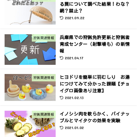
る罠について調べた結果！わな？
網？禁止？
2021.09.22
兵庫県での狩猟免許更新と狩猟者
狩猟関連情報
育成センター（射撃場も）の新情
報
2021.04.17
ヒヨドリを簡単に羽むしり お湯
狩猟関連情報
につけてみて分かった課題【チョ
イグロ画像あり注意】
2021.02.13
イノシシ肉を軟らかく、パイナッ
狩猟関連情報
プルとマイタケの効果を実験
2021.01.02