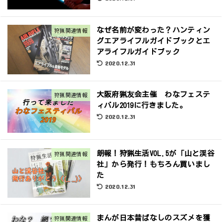
なぜ名前が変わった？ハンティン
狩猟関連情報
グエアライフルガイドブックとエ
アライフルガイドブック
2020.12.31
大阪府猟友会主催 わなフェステ
狩猟関連情報
ィバル2019に行きました。
2020.12.31
朗報！狩猟生活VOL.5が「山と渓谷
狩猟関連情報
社」から発行！もちろん買いまし
た
2020.12.31
まんが日本昔ばなしのスズメを獲
狩猟関連情報