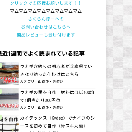
クリックでの応援お願いします！！
▽△▽△▽△▽△▽△▽△▽△▽△
さくらんぼーへの
お問い合わせはこちらへ
商品レビューも受け付けます
最近1週間でよく読まれている記事
ウナギ穴釣りの初心者が兵庫県でい
きなり釣った仕掛けはこちら
カテゴリ:
山遊び・外遊び
ウナギの罠を自作 材料はほぼ100均
で1個当たり300円位
カテゴリ:
山遊び・外遊び
カイデックス（Kydex）でナイフのシ
ースを初めて自作（骨スキ丸偏）