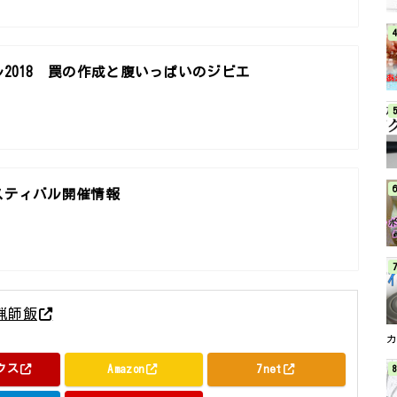
2018 罠の作成と腹いっぱいのジビエ
スティバル開催情報
猟師飯
堂新光社 2017年05月08日頃
クス
Amazon
7net