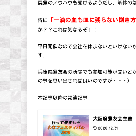
罠猟のノウハウも聞けるようだし、解体の
「一滴の血も皿に残らない捌き
特に
か？？これは気なるぞ！！
平日開催なので会社を休まないといけない
す。
兵庫県猟友会の所属でも参加可能が聞いと
の事を思い出せれば良いのですが・・・）
本記事以降の関連記事
大阪府猟友会主催 
2020.12.31