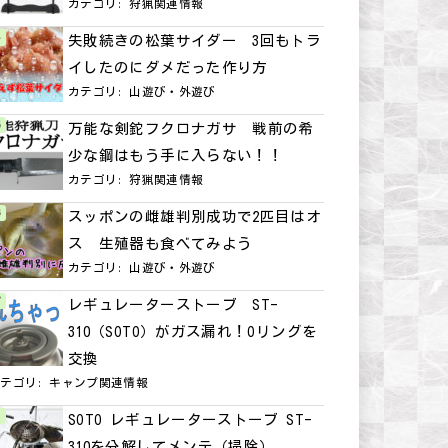
カテゴリ:
狩猟関連情報
失敗続きの松葉サイダー 3回もトラ
イしたのにダメだった作り方
カテゴリ:
山遊び・外遊び
万能な剣鉈フクロナガサ 戦前の希
少な鋼はもう手に入らない！！
カテゴリ:
狩猟関連情報
スッポンの雌雄判別成功で2匹目はオ
ス 生殖器も食べてみよう
カテゴリ:
山遊び・外遊び
レギュレーターストーブ ST-
310（SOTO）がガス漏れ！Oリングを
交換
カテゴリ:
キャンプ関連情報
SOTO レギュレーターストーブ ST-
310を分解してメンテ（掃除）