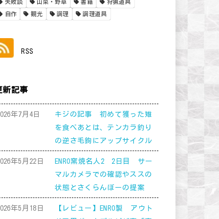
失敗談
山菜・野草
書籍
狩猟道具
自作
観光
調理
調理道具
RSS
更新記事
2026年7月4日
キジの記事 初めて獲った雉
を食べあとは、テンカラ釣り
の逆さ毛鉤にアップサイクル
2026年5月22日
ENRO窯焼名人2 2日目 サー
マルカメラでの確認やススの
状態とさくらんぼーの提案
2026年5月18日
【レビュー】ENRO製 アウト