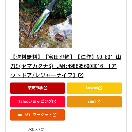
【送料無料】【富田刃物】【仁作】NO.801 山
刀S(ヤマカタナS) JAN:4986956008016 【ア
ウトドア/レジャーナイフ】
楽天市場
Amazon
Yahooショッピング
7net
au PAY マーケット
posted with
カエレバ