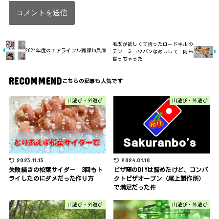
毛皮が欲しくて拾ったロードキルの
2024年度のエアライフル猟課in兵庫
テン ミョウバンなめしして 肉も
食っちゃった
RECOMMEND
山遊び・外遊び
山遊び・外遊び
2023.11.15
2024.01.18
失敗続きの松葉サイダー 3回もト
ピザ窯のDIYは諦めたけど、コンパ
ライしたのにダメだった作り方
クトピザオーブン（尾上製作所）
で満足だった件
山遊び・外遊び
山遊び・外遊び