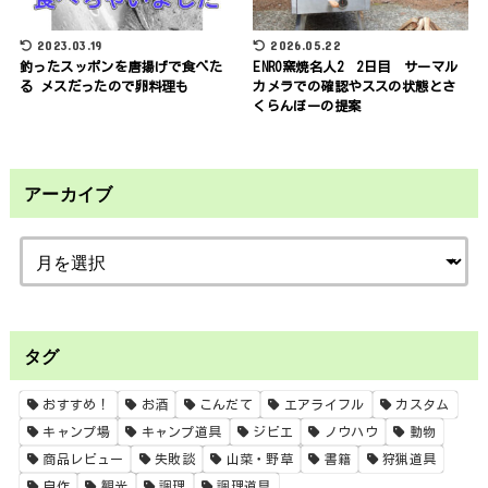
2023.03.19
2026.05.22
釣ったスッポンを唐揚げで食べた
ENRO窯焼名人2 2日目 サーマル
る メスだったので卵料理も
カメラでの確認やススの状態とさ
くらんぼーの提案
アーカイブ
タグ
おすすめ！
お酒
こんだて
エアライフル
カスタム
キャンプ場
キャンプ道具
ジビエ
ノウハウ
動物
商品レビュー
失敗談
山菜・野草
書籍
狩猟道具
自作
観光
調理
調理道具