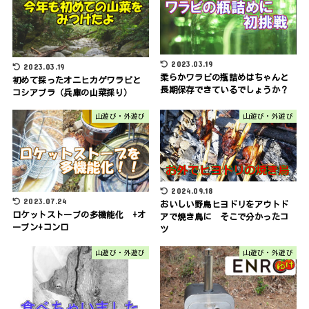
2023.03.19
2023.03.19
柔らかワラビの瓶詰めはちゃんと
初めて採ったオニヒカゲワラビと
長期保存できているでしょうか？
コシアブラ（兵庫の山菜採り）
山遊び・外遊び
山遊び・外遊び
2024.09.18
2023.07.24
おいしい野鳥ヒヨドリをアウトド
ロケットストーブの多機能化 +オ
アで焼き鳥に そこで分かったコ
ーブン+コンロ
ツ
山遊び・外遊び
山遊び・外遊び