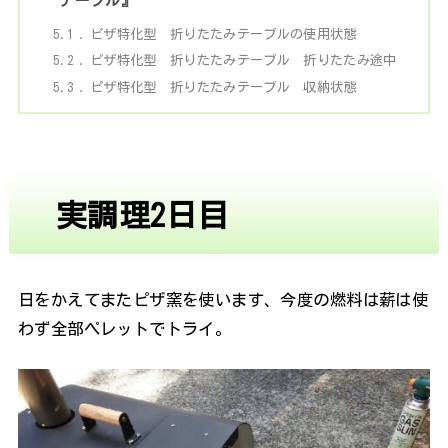
テーブル』
5.1
ピザ特化型 折りたたみテーブルの使用状態
5.2
ピザ特化型 折りたたみテーブル 折りたたみ途中
5.3
ピザ特化型 折りたたみテーブル 収納状態
実調理2日目
日をかえてまたピザ窯を使います、今度の燃料は薪は使
わず全部ペレットでトライ。