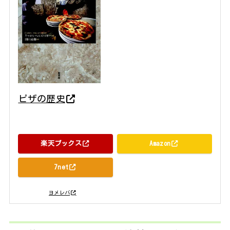
ピザの歴史
キャロル・ヘルストスキー/田口未和 原書房 2015年08月24日
頃
楽天ブックス
Amazon
7net
posted with
ヨメレバ