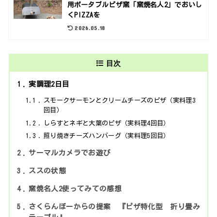
用ポータブルピザ窯「窯焼名人2」でおいし
くPIZZAを
2026.05.18
目次
1
実調理2日目
1.1
スモークサーモンとクリームチーズのピザ（実料理3
回目）
1.2
しらすとネギと大葉のピザ（実料理4回目）
1.3
照り焼きチーズハンバーグ（実料理5回目）
2
サーマルカメラでお遊び
3
ススの状態
4
窯焼名人2使ってみての感想
5
さくらんぼーからの提案 『ピザ特化型 折り畳み