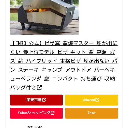
【ENRO 公式】ピザ窯 窯焼マスター 煙が出に
くい 最上位モデル ピザ キット 窯 高温 ガ
ス 薪 ハイブリッド 本格ピザ 煙が出ない パ
ン ステーキ キャンプ アウトドア バーベキ
ューベランダ 庭 コンパクト 持ち運び 収納
バッグ付き
楽天市場
Amazon
Yahooショッピング
7net
posted with
カエレバ