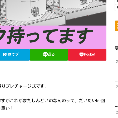
はてブ
送る
Pocket
通りプレチャージ式です。
すがこれがまたしんどいのなんのって、だいたい50回
り重い！