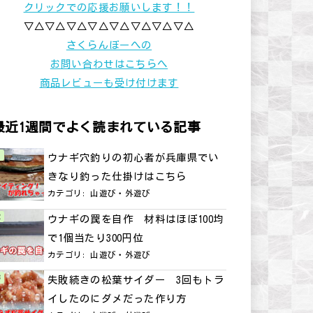
クリックでの応援お願いします！！
▽△▽△▽△▽△▽△▽△▽△▽△
さくらんぼーへの
お問い合わせはこちらへ
商品レビューも受け付けます
最近1週間でよく読まれている記事
ウナギ穴釣りの初心者が兵庫県でい
きなり釣った仕掛けはこちら
カテゴリ:
山遊び・外遊び
ウナギの罠を自作 材料はほぼ100均
で1個当たり300円位
カテゴリ:
山遊び・外遊び
失敗続きの松葉サイダー 3回もトラ
イしたのにダメだった作り方