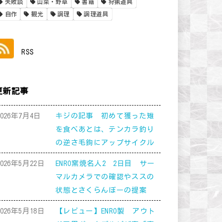
失敗談
山菜・野草
書籍
狩猟道具
自作
観光
調理
調理道具
RSS
更新記事
2026年7月4日
キジの記事 初めて獲った雉
を食べあとは、テンカラ釣り
の逆さ毛鉤にアップサイクル
2026年5月22日
ENRO窯焼名人2 2日目 サー
マルカメラでの確認やススの
状態とさくらんぼーの提案
2026年5月18日
【レビュー】ENRO製 アウト