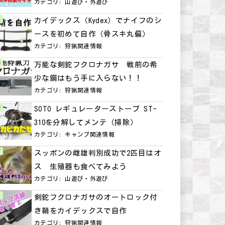
カテゴリ:
山遊び・外遊び
カイデックス（Kydex）でナイフのシ
ースを初めて自作（骨スキ丸偏）
カテゴリ:
狩猟関連情報
万能な剣鉈フクロナガサ 戦前の希
少な鋼はもう手に入らない！！
カテゴリ:
狩猟関連情報
SOTO レギュレーターストーブ ST-
310を分解してメンテ（掃除）
カテゴリ:
キャンプ関連情報
スッポンの雌雄判別成功で2匹目はオ
ス 生殖器も食べてみよう
カテゴリ:
山遊び・外遊び
剣鉈フクロナガサのオートロック付
き鞘をカイデックスで自作
カテゴリ:
狩猟関連情報