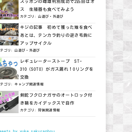
スッポンの雌雄判別成功で2匹目はオ
ス 生殖器も食べてみよう
カテゴリ:
山遊び・外遊び
キジの記事 初めて獲った雉を食べ
あとは、テンカラ釣りの逆さ毛鉤に
アップサイクル
カテゴリ:
山遊び・外遊び
レギュレーターストーブ ST-
310（SOTO）がガス漏れ！Oリングを
交換
カテゴリ:
キャンプ関連情報
剣鉈フクロナガサのオートロック付
き鞘をカイデックスで自作
カテゴリ:
狩猟関連情報
weets by yuke_sakuranbou