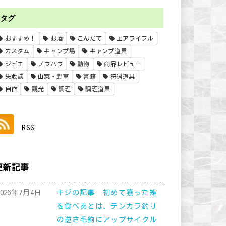
タグ
おすすめ！
お酒
こんだて
エアライフル
カスタム
キャンプ場
キャンプ道具
ジビエ
ノウハウ
動物
商品レビュー
失敗談
山菜・野草
書籍
狩猟道具
自作
観光
調理
調理道具
RSS
更新記事
2026年7月4日
キジの記事 初めて獲った雉
を食べあとは、テンカラ釣り
の逆さ毛鉤にアップサイクル