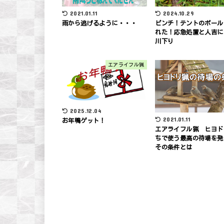
2021.01.11
2024.10.29
雨から逃げるように・・・
ピンチ！テントのポール
れた！応急処置と人吉に
川下り
エアライフル猟
2025.12.04
2021.01.11
お年鴨ゲット！
エアライフル猟 ヒヨド
ちで使う最高の待場を
その条件とは