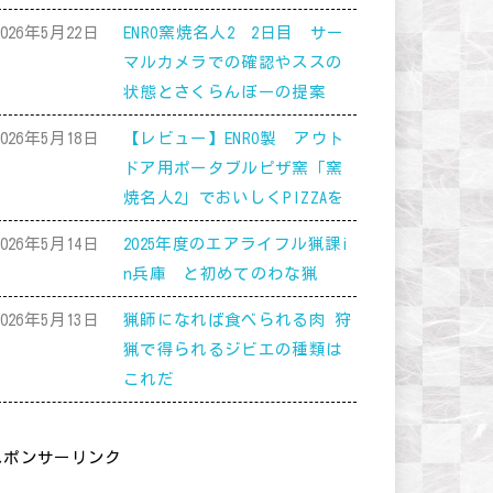
2026年5月22日
ENRO窯焼名人2 2日目 サー
マルカメラでの確認やススの
状態とさくらんぼーの提案
2026年5月18日
【レビュー】ENRO製 アウト
ドア用ポータブルピザ窯「窯
焼名人2」でおいしくPIZZAを
2026年5月14日
2025年度のエアライフル猟課i
n兵庫 と初めてのわな猟
2026年5月13日
猟師になれば食べられる肉 狩
猟で得られるジビエの種類は
これだ
スポンサーリンク