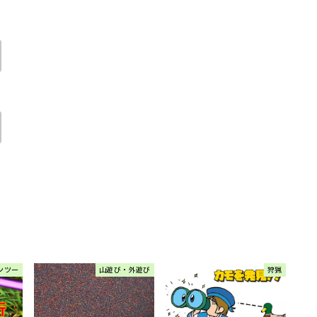
ャンツー
山遊び・外遊び
狩猟