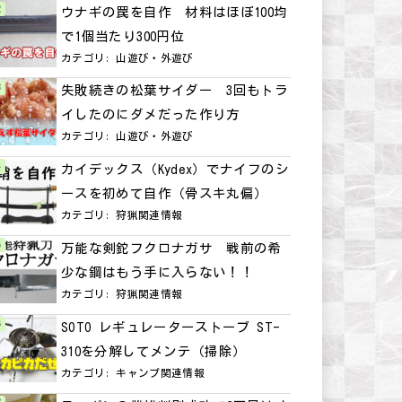
ウナギの罠を自作 材料はほぼ100均
で1個当たり300円位
カテゴリ:
山遊び・外遊び
失敗続きの松葉サイダー 3回もトラ
イしたのにダメだった作り方
カテゴリ:
山遊び・外遊び
カイデックス（Kydex）でナイフのシ
ースを初めて自作（骨スキ丸偏）
カテゴリ:
狩猟関連情報
万能な剣鉈フクロナガサ 戦前の希
少な鋼はもう手に入らない！！
カテゴリ:
狩猟関連情報
SOTO レギュレーターストーブ ST-
310を分解してメンテ（掃除）
カテゴリ:
キャンプ関連情報