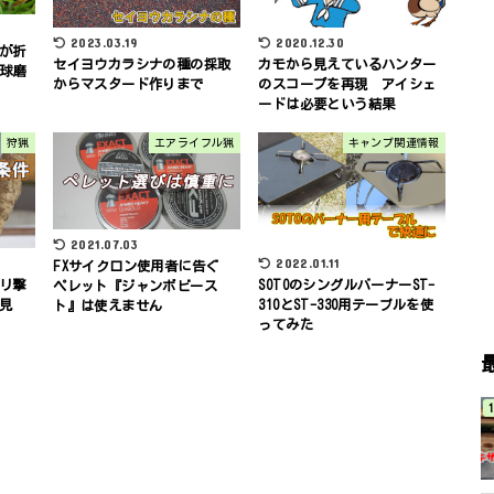
2023.03.19
2020.12.30
が折
セイヨウカラシナの種の採取
カモから見えているハンター
球磨
からマスタード作りまで
のスコープを再現 アイシェ
ードは必要という結果
狩猟
エアライフル猟
キャンプ関連情報
2021.07.03
2022.01.11
FXサイクロン使用者に告ぐ
リ撃
SOTOのシングルバーナーST-
ペレット『ジャンボビース
発見
310とST-330用テーブルを使
ト』は使えません
ってみた