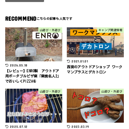
RECOMMEND
山遊び・外遊び
キャンプ関連情報
2021.01.01
2026.05.18
西宮のアウトドアショップ ワーク
【レビュー】ENRO製 アウトドア
マンプラスとデカトロン
用ポータブルピザ窯「窯焼名人2」
でおいしくPIZZAを
山遊び・外遊び
山遊び・外遊び
2025.07.12
2023.03.19