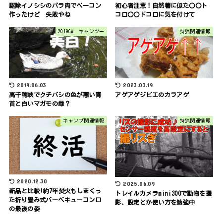
駆除イノシシのバラ肉でベーコン
初心者注意！自然薯に似た〇〇ト
作ったけど 失敗やね
コロ〇〇ドコロに気を付けて
2019GW キャンツー
狩猟関連情報
2019.06.03
2023.03.19
高千穂峡でクチバシの色が悪い青
アゲアゲジビエのカラアゲ
首と白いマガモの雌？
キャンプ関連情報
狩猟関連情報
2020.12.30
2025.06.09
新品と比較!約7年焚火もしまくっ
トレイルカメラmini300で動物を撮
た折り畳み式バーベキューコンロ
影、設定とか使い方を勉強中
の最後の姿