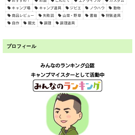
おすすめ！
お酒
こんだて
エアライフル
カスタム
キャンプ場
キャンプ道具
ジビエ
ノウハウ
動物
商品レビュー
失敗談
山菜・野草
書籍
狩猟道具
自作
観光
調理
調理道具
プロフィール
みんなのランキング公認
キャンプマイスターとして活動中