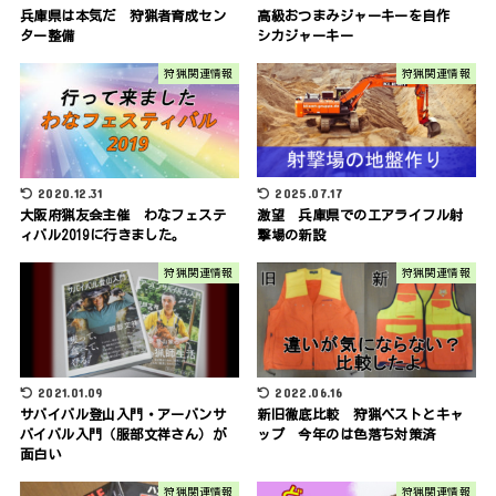
兵庫県は本気だ 狩猟者育成セン
高級おつまみジャーキーを自作
ター整備
シカジャーキー
狩猟関連情報
狩猟関連情報
2020.12.31
2025.07.17
大阪府猟友会主催 わなフェステ
激望 兵庫県でのエアライフル射
ィバル2019に行きました。
撃場の新設
狩猟関連情報
狩猟関連情報
2021.01.09
2022.06.16
サバイバル登山入門・アーバンサ
新旧徹底比較 狩猟ベストとキャ
バイバル入門（服部文祥さん）が
ップ 今年のは色落ち対策済
面白い
狩猟関連情報
狩猟関連情報