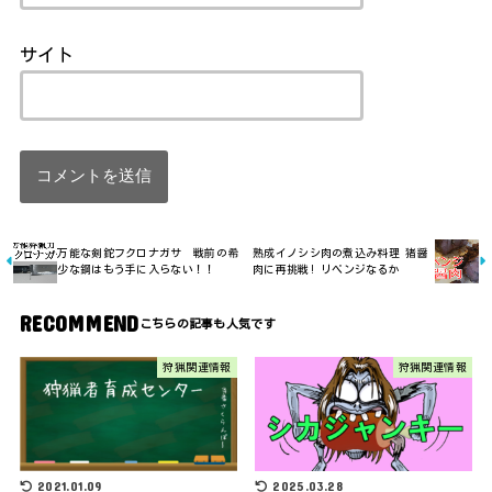
サイト
万能な剣鉈フクロナガサ 戦前の希
熟成イノシシ肉の煮込み料理 猪醤
少な鋼はもう手に入らない！！
肉に再挑戦! リベンジなるか
RECOMMEND
狩猟関連情報
狩猟関連情報
2021.01.09
2025.03.28