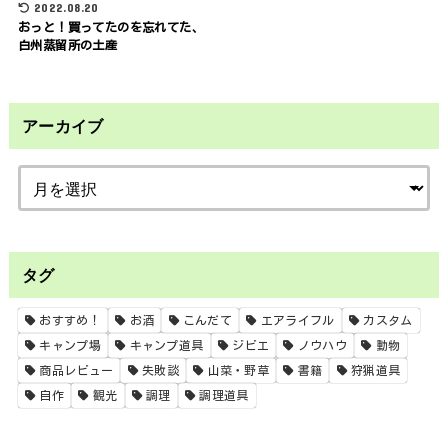
2022.08.20
おっと！買ってたのを忘れてた、
白州蒸留所の土産
アーカイブ
タグ
おすすめ！
お酒
こんだて
エアライフル
カスタム
キャンプ場
キャンプ道具
ジビエ
ノウハウ
動物
商品レビュー
失敗談
山菜・野草
書籍
狩猟道具
自作
観光
調理
調理道具