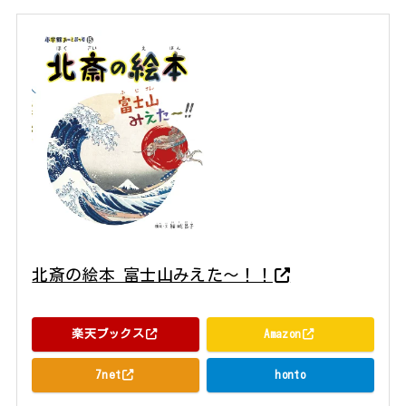
北斎の絵本 富士山みえた〜！！
結城 昌子 小学館 2019年10月02日頃
楽天ブックス
Amazon
7net
honto