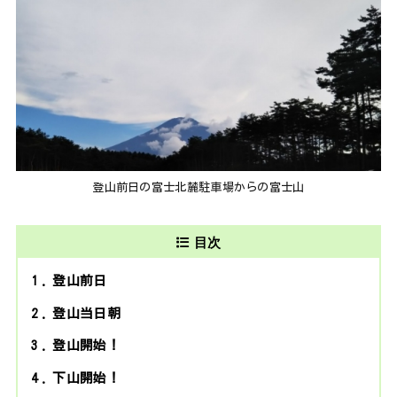
登山前日の富士北麓駐車場からの富士山
目次
1
登山前日
2
登山当日朝
3
登山開始！
4
下山開始！