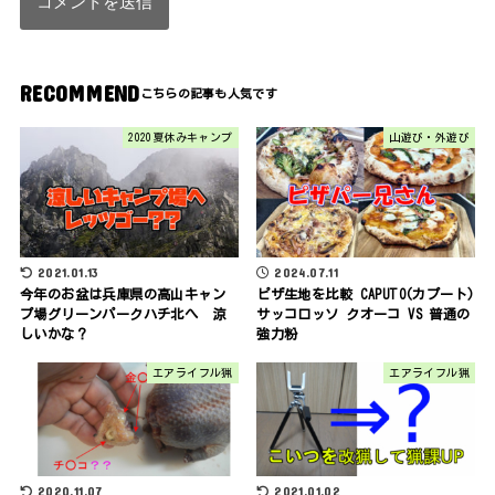
RECOMMEND
2020夏休みキャンプ
山遊び・外遊び
2021.01.13
2024.07.11
今年のお盆は兵庫県の高山キャン
ピザ生地を比較 CAPUTO(カプート)
プ場グリーンパークハチ北へ 涼
サッコロッソ クオーコ VS 普通の
しいかな？
強力粉
エアライフル猟
エアライフル猟
2020.11.07
2021.01.02