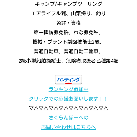
キャンプ/キャンプツーリング
エアライフル猟、山菜採り、釣り
免許・資格
第一種銃猟免許、わな猟免許、
機械・プラント製図技能士2級、
普通自動車、普通自動二輪車、
2級小型船舶操縦士、危険物取扱者乙種第4類
ランキング参加中
クリックでの応援お願いします！！
▽△▽△▽△▽△▽△▽△▽△▽△
さくらんぼーへの
お問い合わせはこちらへ