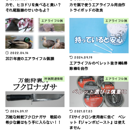
カモ、ヒヨドリを食べると臭い？
カモ猟で使うエアライフル用自作
それ尾脂腺のせいかもよ？
トライポッドの改良
エアライフル猟
エアライフル猟
2022.04.14
2024.09.19
2021年度のエアライフル猟課
エアライフルのペレット抜き棒&掃
除棒を自作
狩猟関連情報
エアライフル猟
2024.09.17
2021.07.03
万能な剣鉈フクロナガサ 戦前の
FXサイクロン使用者に告ぐ ペレ
希少な鋼はもう手に入らない！！
ット『ジャンボビースト』は使え
ません