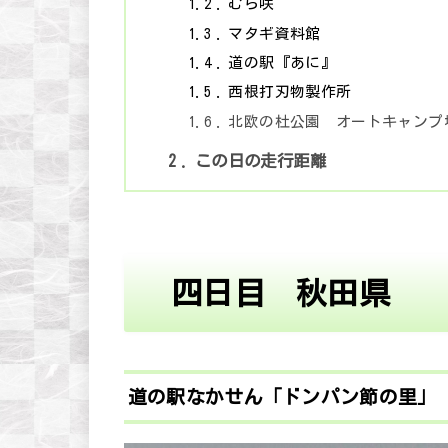
1.2
むら咲
1.3
マタギ資料館
1.4
道の駅『あに』
1.5
西根打刃物製作所
1.6
北欧の杜公園 オートキャンプ
2
この日の走行距離
四日目 秋田県
道の駅なかせん「ドンパン節の里」