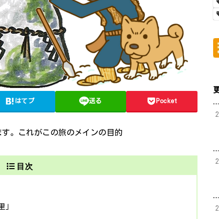
はてブ
送る
Pocket
ます。これがこの旅のメインの目的
目次
里」