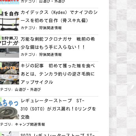
カテゴリ:
山遊び・外遊び
カイデックス（Kydex）でナイフのシ
ースを初めて自作（骨スキ丸偏）
カテゴリ:
狩猟関連情報
万能な剣鉈フクロナガサ 戦前の希
少な鋼はもう手に入らない！！
カテゴリ:
狩猟関連情報
キジの記事 初めて獲った雉を食べ
あとは、テンカラ釣りの逆さ毛鉤に
アップサイクル
カテゴリ:
山遊び・外遊び
レギュレーターストーブ ST-
310（SOTO）がガス漏れ！Oリングを
交換
カテゴリ:
キャンプ関連情報
SOTO レギュレーターストーブ ST-