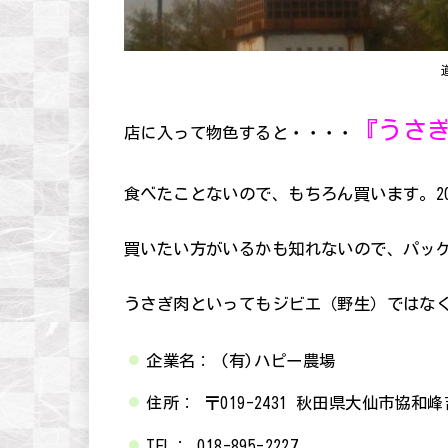
『うさ
店に入って物色すると・・・・
食べたことないので、もちろん買います。20
買いたい方がいるかも知れないので、パッ
うさぎ肉といってもジビエ（野生）ではな
企業名： (有)ハピー農場
住所： 〒019-2431 秋田県大仙市協和峰
TEL： 018-895-2227