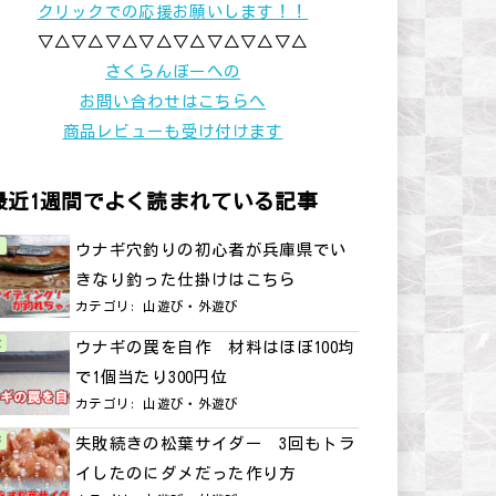
クリックでの応援お願いします！！
▽△▽△▽△▽△▽△▽△▽△▽△
さくらんぼーへの
お問い合わせはこちらへ
商品レビューも受け付けます
最近1週間でよく読まれている記事
ウナギ穴釣りの初心者が兵庫県でい
きなり釣った仕掛けはこちら
カテゴリ:
山遊び・外遊び
ウナギの罠を自作 材料はほぼ100均
で1個当たり300円位
カテゴリ:
山遊び・外遊び
失敗続きの松葉サイダー 3回もトラ
イしたのにダメだった作り方