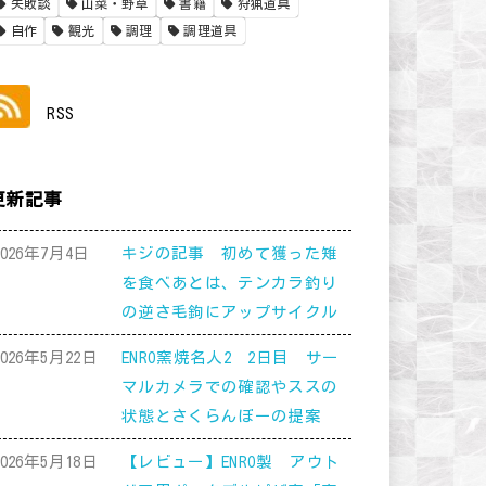
失敗談
山菜・野草
書籍
狩猟道具
自作
観光
調理
調理道具
RSS
更新記事
2026年7月4日
キジの記事 初めて獲った雉
を食べあとは、テンカラ釣り
の逆さ毛鉤にアップサイクル
2026年5月22日
ENRO窯焼名人2 2日目 サー
マルカメラでの確認やススの
状態とさくらんぼーの提案
2026年5月18日
【レビュー】ENRO製 アウト