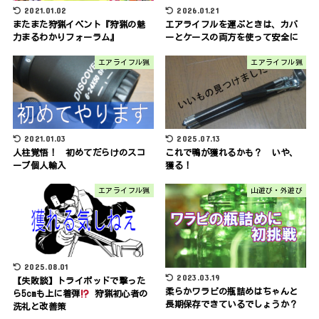
2021.01.02
2026.01.21
またまた狩猟イベント『狩猟の魅
エアライフルを運ぶときは、カバ
力まるわかりフォーラム』
ーとケースの両方を使って安全に
エアライフル猟
エアライフル猟
2021.01.03
2025.07.13
人柱覚悟！ 初めてだらけのスコ
これで鴨が獲れるかも？ いや、
ープ個人輸入
獲る！
エアライフル猟
山遊び・外遊び
2025.08.01
2023.03.19
【失敗談】トライポッドで撃った
柔らかワラビの瓶詰めはちゃんと
ら5cmも上に着弾
狩猟初心者の
長期保存できているでしょうか？
洗礼と改善策