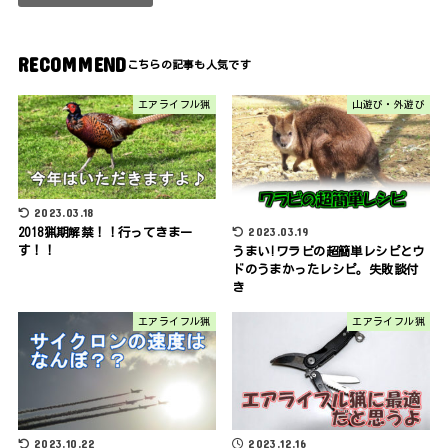
RECOMMEND
エアライフル猟
山遊び・外遊び
2023.03.18
2023.03.19
2018猟期解禁！！行ってきまー
す！！
うまい!ワラビの超簡単レシピとウ
ドのうまかったレシピ。失敗談付
き
エアライフル猟
エアライフル猟
2023.10.22
2023.12.16