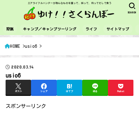
エアライフルハンターが色んなものを獲って、採って、釣ってそして食う
SEARCH
狩猟
キャンプ／キャンプツーリング
ライフ
サイトマップ
HOME
usio6
2020.03.14
usio6
ポスト
シェア
はてブ
送る
Pocket
スポンサーリンク