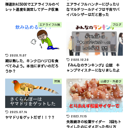
弾速計AC5000でエアライフルのペ
エアライフルハンターにぴったり
レット速度を測定してデータ収集
なマルチツールナイフは千吉サバ
イバルシザーはだと思った
エアライフル猟
ブログ
2020.11.07
2020.12.30
期は熟した、キンクロハジロを食
『みんなのランキング』公認 キ
べてみよう。本当にまずいのだろ
ャンプマイスターになりましたよ
うか？
狩猟
山遊び・外遊び
2025.07.14
2023.11.15
ヤマドリをゲットだぜ！！？？
失敗続きの松葉サイダー 3回もト
ライしたのにダメだった作り方