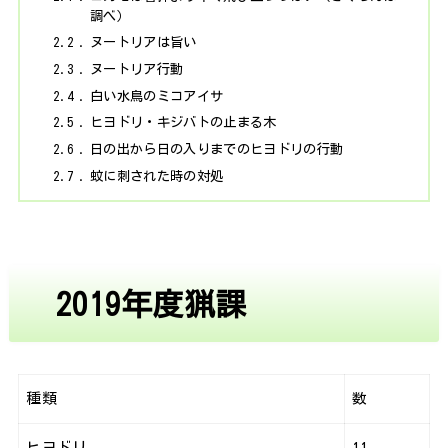
調べ）
2.2
ヌートリアは旨い
2.3
ヌートリア行動
2.4
白い水鳥のミコアイサ
2.5
ヒヨドリ・キジバトの止まる木
2.6
日の出から日の入りまでのヒヨドリの行動
2.7
蚊に刺された時の対処
2019年度猟課
種類
数
ヒヨドリ
11