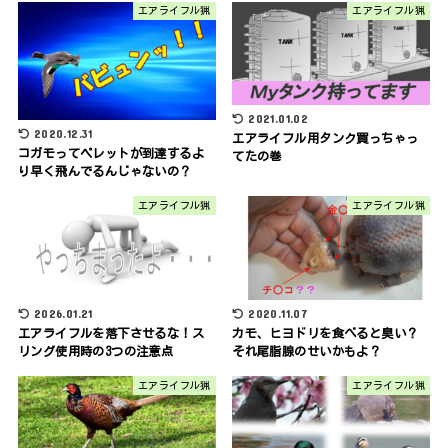
エアライフル猟
エアライフル猟
2021.01.02
2020.12.31
エアライフル用タンク買っちゃっ
コガモってペレットが到達するよ
てたの巻
り早く飛んでるんじゃないの？
エアライフル猟
エアライフル猟
2026.01.21
2020.11.07
エアライフルを落下させるな！ス
カモ、ヒヨドリを食べると臭い？
リング使用時の3つの注意点
それ尾脂腺のせいかもよ？
エアライフル猟
エアライフル猟