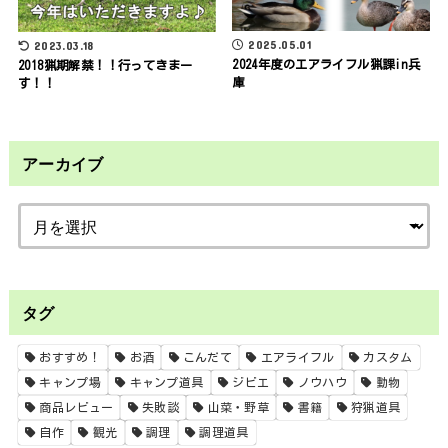
2025.05.01
2023.03.18
2024年度のエアライフル猟課in兵
2018猟期解禁！！行ってきまー
庫
す！！
アーカイブ
タグ
おすすめ！
お酒
こんだて
エアライフル
カスタム
キャンプ場
キャンプ道具
ジビエ
ノウハウ
動物
商品レビュー
失敗談
山菜・野草
書籍
狩猟道具
自作
観光
調理
調理道具