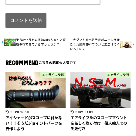
柔らかワラビの瓶詰めはちゃんと長
アナグマを食べる予定がニホンザル
期保存できているでしょうか？
に！兵庫県神戸市のジビエ店「にく
ひろ」にて
RECOMMEND
エアライフル猟
エアライフル猟
2020.12.30
2021.01.01
アイシェードがスコープに付かな
エアライフルのスコープマウント
い！！そうだジョイントパーツを
を新しく取り付け 個人輸入での
自作しよう
失敗付き