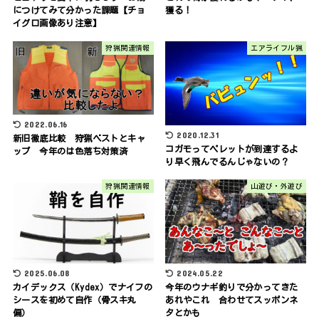
につけてみて分かった課題【チョ
獲る！
イグロ画像あり注意】
狩猟関連情報
エアライフル猟
2022.06.16
2020.12.31
新旧徹底比較 狩猟ベストとキャ
コガモってペレットが到達するよ
ップ 今年のは色落ち対策済
り早く飛んでるんじゃないの？
狩猟関連情報
山遊び・外遊び
2025.06.08
2024.05.22
カイデックス（Kydex）でナイフの
今年のウナギ釣りで分かってきた
シースを初めて自作（骨スキ丸
あれやこれ 合わせてスッポンネ
偏）
タとかも