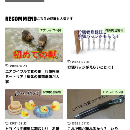
RECOMMEND
エアライフル猟
狩猟関連情報
2025.07.13
2020.12.31
狩猟バッジがえらいことに！
エアライフルで初の獣 兵庫県産
ヌートリア！解体の事前準備が大
事
狩猟関連情報
エアライフル猟
2021.02.13
2025.07.13
ヒヨドリを簡単に羽むしり お湯
これで鴨が獲れるかも？ いや、