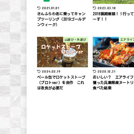
2023.03.18
2021.01.01
2018猟期解禁！！行っ
さんふらわあに乗ってキャン
ーす！！
プツーリング（2019ゴールデ
ンウィーク）
山遊び・外遊び
エアライ
2024.02.19
2020.12.31
ペール缶でロケットストーブ
おいしい？ エアライフ
（プロトver）を自作 これ
獲った兵庫県産ヌートリ
は改良が必要だ
食べた結果