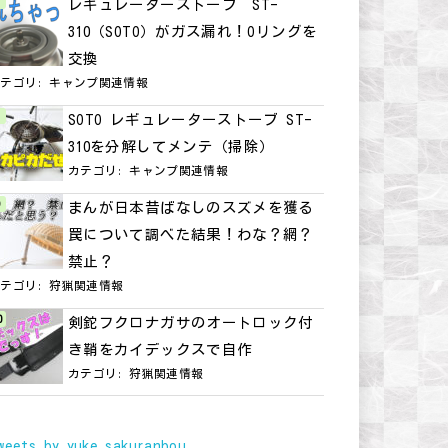
レギュレーターストーブ ST-
310（SOTO）がガス漏れ！Oリングを
交換
カテゴリ:
キャンプ関連情報
SOTO レギュレーターストーブ ST-
310を分解してメンテ（掃除）
カテゴリ:
キャンプ関連情報
まんが日本昔ばなしのスズメを獲る
罠について調べた結果！わな？網？
禁止？
カテゴリ:
狩猟関連情報
剣鉈フクロナガサのオートロック付
き鞘をカイデックスで自作
カテゴリ:
狩猟関連情報
weets by yuke_sakuranbou