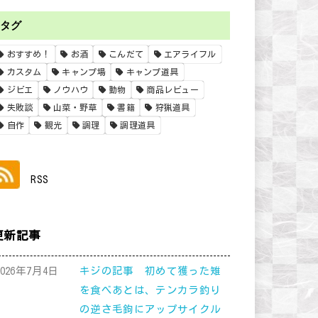
タグ
おすすめ！
お酒
こんだて
エアライフル
カスタム
キャンプ場
キャンプ道具
ジビエ
ノウハウ
動物
商品レビュー
失敗談
山菜・野草
書籍
狩猟道具
自作
観光
調理
調理道具
RSS
更新記事
2026年7月4日
キジの記事 初めて獲った雉
を食べあとは、テンカラ釣り
の逆さ毛鉤にアップサイクル