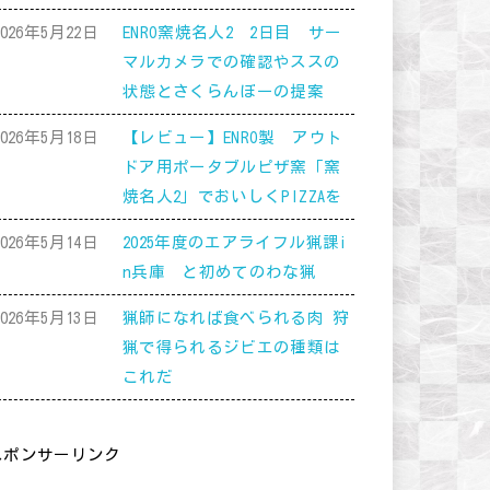
2026年5月22日
ENRO窯焼名人2 2日目 サー
マルカメラでの確認やススの
状態とさくらんぼーの提案
2026年5月18日
【レビュー】ENRO製 アウト
ドア用ポータブルピザ窯「窯
焼名人2」でおいしくPIZZAを
2026年5月14日
2025年度のエアライフル猟課i
n兵庫 と初めてのわな猟
2026年5月13日
猟師になれば食べられる肉 狩
猟で得られるジビエの種類は
これだ
スポンサーリンク