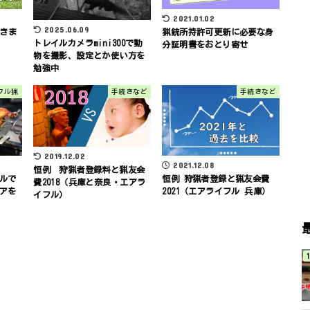
2021.01.02
2025.06.09
てきま
猟銃所持許可更新に必要な身
トレイルカメラmini300で動
分証明書をおとり寄せ
物を撮影、設定とか使い方を
勉強中
フル猟
手続きなど
手続きなど
2019.12.02
2021.12.08
恒例 狩猟者登録料と猟友会
恒例 狩猟者登録と猟友会費
ルで
費2018（兵庫と奈良・エアラ
2021（エアライフル 兵庫）
アを
イフル）