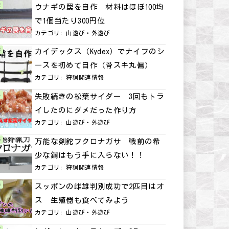
ウナギの罠を自作 材料はほぼ100均
で1個当たり300円位
カテゴリ:
山遊び・外遊び
カイデックス（Kydex）でナイフのシ
ースを初めて自作（骨スキ丸偏）
カテゴリ:
狩猟関連情報
失敗続きの松葉サイダー 3回もトラ
イしたのにダメだった作り方
カテゴリ:
山遊び・外遊び
万能な剣鉈フクロナガサ 戦前の希
少な鋼はもう手に入らない！！
カテゴリ:
狩猟関連情報
スッポンの雌雄判別成功で2匹目はオ
ス 生殖器も食べてみよう
カテゴリ:
山遊び・外遊び