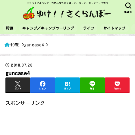
エアライフルハンターが色んなものを獲って、採って、釣ってそして食う
SEARCH
狩猟
キャンプ／キャンプツーリング
ライフ
サイトマップ
HOME
guncase4
2018.07.28
guncase4
ポスト
シェア
はてブ
送る
Pocket
スポンサーリンク