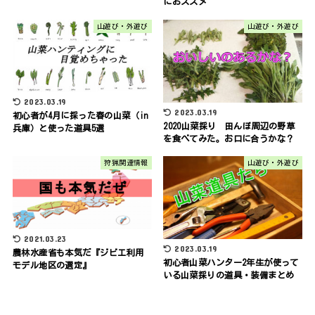
におススメ
山遊び・外遊び
山遊び・外遊び
2023.03.19
2023.03.19
初心者が4月に採った春の山菜（in
2020山菜採り 田んぼ周辺の野草
兵庫）と使った道具5選
を食べてみた。お口に合うかな？
狩猟関連情報
山遊び・外遊び
2021.03.23
2023.03.19
農林水産省も本気だ『ジビエ利用
初心者山菜ハンター2年生が使って
モデル地区の選定』
いる山菜採りの道具・装備まとめ