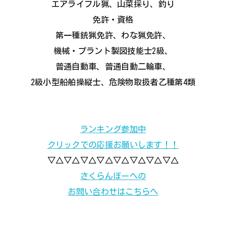
エアライフル猟、山菜採り、釣り
免許・資格
第一種銃猟免許、わな猟免許、
機械・プラント製図技能士2級、
普通自動車、普通自動二輪車、
2級小型船舶操縦士、危険物取扱者乙種第4類
ランキング参加中
クリックでの応援お願いします！！
▽△▽△▽△▽△▽△▽△▽△▽△
さくらんぼーへの
お問い合わせはこちらへ