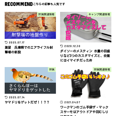
RECOMMEND
狩猟関連情報
キャンプ関連情報
2025.07.17
2020.12.30
激望 兵庫県でのエアライフル射
ダイソーのメスティン 水量の目盛
撃場の新設
りなど3つのカスタマイズと、炊飯
にはイマイチだった件
狩猟
狩猟関連情報
2025.07.14
2021.04.07
ヤマドリをゲットだぜ！！？？
ワークマンのゴム手袋ザ・マック
スサーモはアウトドアや羽むしり