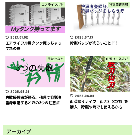
エアライフル猟
狩猟関連情報
2021.01.02
2025.07.13
エアライフル用タンク買っちゃっ
狩猟バッジがえらいことに！
てたの巻
手続きなど
山遊び・外遊び
2025.05.21
2025.06.08
失敗経験者が語る、他県で狩猟者
山菜採りナイフ 山刀S（仁作）を
登録申請するときの3つの注意点
購入 狩猟や海でも使えるかも
アーカイブ