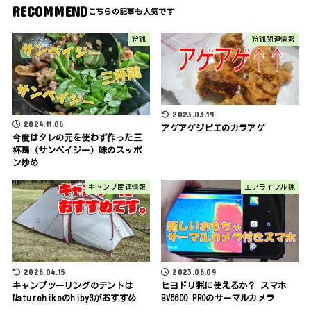
RECOMMEND
狩猟
狩猟関連情報
2023.03.19
2024.11.06
アゲアゲジビエのカラアゲ
今度はタレの元を使わず作った三
杯鶏（サンベイジー）味のスッポ
ン炒め
キャンプ関連情報
エアライフル猟
2026.04.15
2023.06.09
キャンプツーリングのテントは
ヒヨドリ猟に使えるか？ スマホ
Naturehikeのhiby3がおすすめ
BV6600 PROのサーマルカメラ