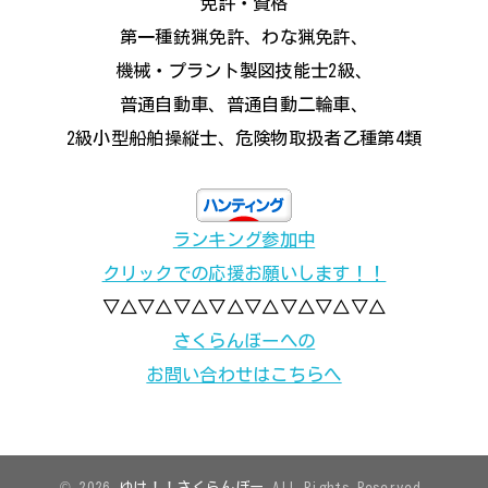
免許・資格
第一種銃猟免許、わな猟免許、
機械・プラント製図技能士2級、
普通自動車、普通自動二輪車、
2級小型船舶操縦士、危険物取扱者乙種第4類
ランキング参加中
クリックでの応援お願いします！！
▽△▽△▽△▽△▽△▽△▽△▽△
さくらんぼーへの
お問い合わせはこちらへ
© 2026
ゆけ！！さくらんぼー
All Rights Reserved.