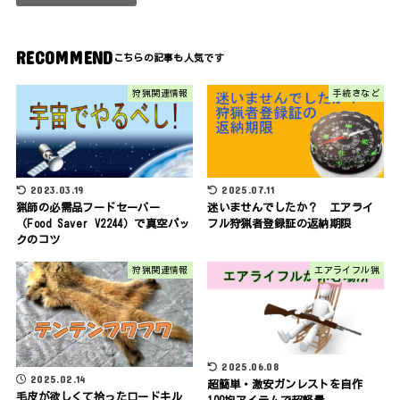
RECOMMEND
狩猟関連情報
手続きなど
2023.03.19
2025.07.11
猟師の必需品フードセーバー
迷いませんでしたか？ エアライ
（Food Saver V2244）で真空パッ
フル狩猟者登録証の返納期限
クのコツ
狩猟関連情報
エアライフル猟
2025.06.08
2025.02.14
超簡単・激安ガンレストを自作
毛皮が欲しくて拾ったロードキル
100均アイテムで超軽量