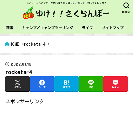
エアライフルハンターが色んなものを獲って、採って、釣ってそして食う
SEARCH
狩猟
キャンプ／キャンプツーリング
ライフ
サイトマップ
HOME
rocketa-4
2022.01.12
rocketa-4
ポスト
シェア
はてブ
送る
Pocket
スポンサーリンク