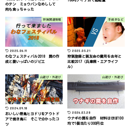
のテン ミョウバンなめしして
肉も食っちゃった
狩猟関連情報
手続きなど
2025.06.11
2025.05.21
わなフェスティバル2018 罠の作
狩猟登録と猟友会の費用を去年と
成と腹いっぱいのジビエ
比較2017（兵庫県・エアライフ
ル）
山遊び・外遊び
山遊び・外遊び
2024.09.18
2026.03.28
おいしい野鳥ヒヨドリをアウトド
ウナギの罠を自作 材料はほぼ100
アで焼き鳥に そこで分かったコ
均で1個当たり300円位
ツ