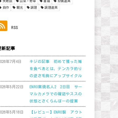
失敗談
山菜・野草
書籍
狩猟道具
自作
観光
調理
調理道具
RSS
更新記事
2026年7月4日
キジの記事 初めて獲った雉
を食べあとは、テンカラ釣り
の逆さ毛鉤にアップサイクル
2026年5月22日
ENRO窯焼名人2 2日目 サー
マルカメラでの確認やススの
状態とさくらんぼーの提案
2026年5月18日
【レビュー】ENRO製 アウト