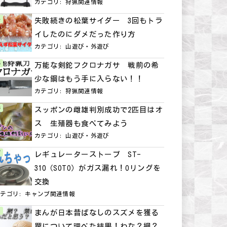
カテゴリ:
狩猟関連情報
失敗続きの松葉サイダー 3回もトラ
イしたのにダメだった作り方
カテゴリ:
山遊び・外遊び
万能な剣鉈フクロナガサ 戦前の希
少な鋼はもう手に入らない！！
カテゴリ:
狩猟関連情報
スッポンの雌雄判別成功で2匹目はオ
ス 生殖器も食べてみよう
カテゴリ:
山遊び・外遊び
レギュレーターストーブ ST-
310（SOTO）がガス漏れ！Oリングを
交換
カテゴリ:
キャンプ関連情報
まんが日本昔ばなしのスズメを獲る
罠について調べた結果！わな？網？