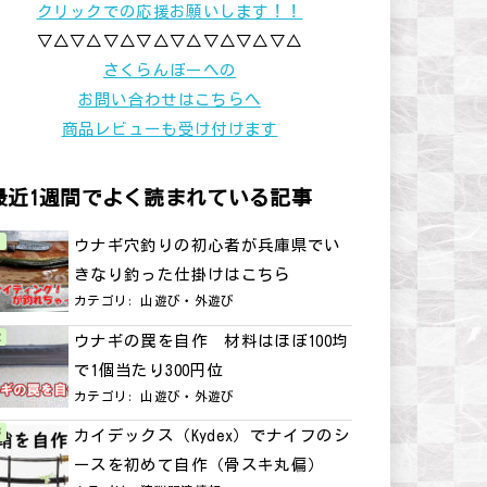
クリックでの応援お願いします！！
▽△▽△▽△▽△▽△▽△▽△▽△
さくらんぼーへの
お問い合わせはこちらへ
商品レビューも受け付けます
最近1週間でよく読まれている記事
ウナギ穴釣りの初心者が兵庫県でい
きなり釣った仕掛けはこちら
カテゴリ:
山遊び・外遊び
ウナギの罠を自作 材料はほぼ100均
で1個当たり300円位
カテゴリ:
山遊び・外遊び
カイデックス（Kydex）でナイフのシ
ースを初めて自作（骨スキ丸偏）