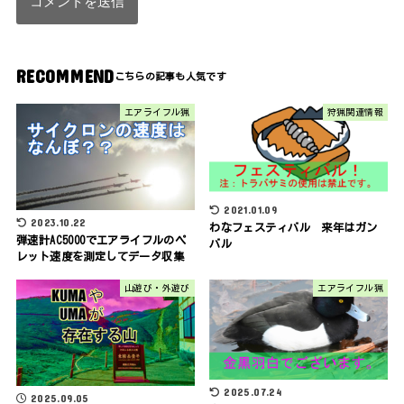
RECOMMEND
エアライフル猟
狩猟関連情報
2021.01.09
2023.10.22
わなフェスティバル 来年はガン
弾速計AC5000でエアライフルのペ
バル
レット速度を測定してデータ収集
山遊び・外遊び
エアライフル猟
2025.07.24
2025.09.05