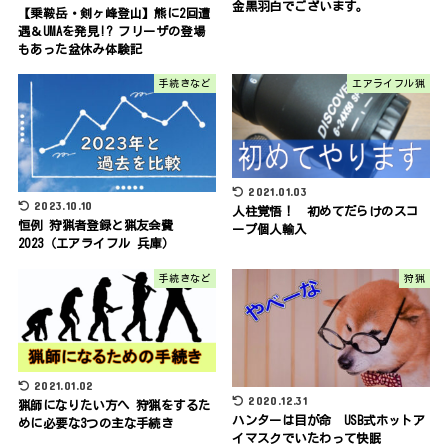
金黒羽白でございます。
【乗鞍岳・剣ヶ峰登山】熊に2回遭
遇＆UMAを発見!? フリーザの登場
もあった盆休み体験記
手続きなど
エアライフル猟
2021.01.03
2023.10.10
人柱覚悟！ 初めてだらけのスコ
恒例 狩猟者登録と猟友会費
ープ個人輸入
2023（エアライフル 兵庫）
手続きなど
狩猟
2021.01.02
2020.12.31
猟師になりたい方へ 狩猟をするた
ハンターは目が命 USB式ホットア
めに必要な3つの主な手続き
イマスクでいたわって快眠