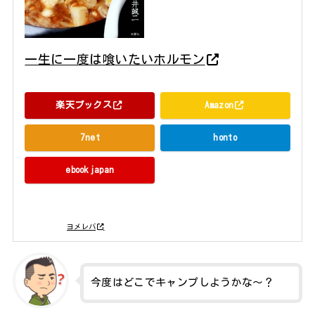
一生に一度は喰いたいホルモン
藤井誠二 双葉社 2013年12月
楽天ブックス
Amazon
7net
honto
ebookjapan
posted with
ヨメレバ
今度はどこでキャンプしようかな～？