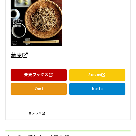
蕎麦
セブン＆アイ出版 2017年11月
楽天ブックス
Amazon
7net
honto
posted with
ヨメレバ