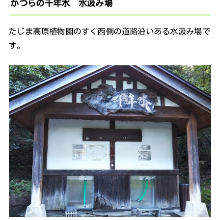
かつらの千年水 水汲み場
たじま高原植物園のすぐ西側の道路沿いある水汲み場で
す。