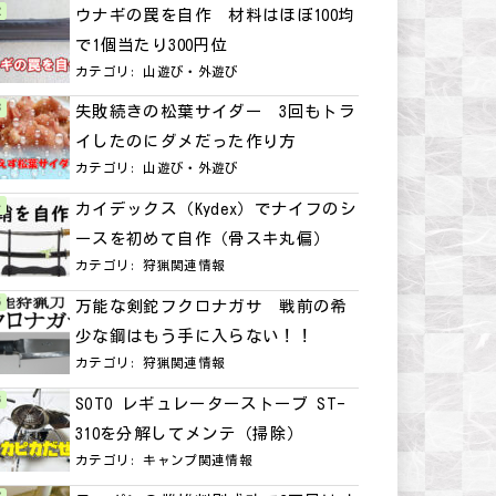
ウナギの罠を自作 材料はほぼ100均
で1個当たり300円位
カテゴリ:
山遊び・外遊び
失敗続きの松葉サイダー 3回もトラ
イしたのにダメだった作り方
カテゴリ:
山遊び・外遊び
カイデックス（Kydex）でナイフのシ
ースを初めて自作（骨スキ丸偏）
カテゴリ:
狩猟関連情報
万能な剣鉈フクロナガサ 戦前の希
少な鋼はもう手に入らない！！
カテゴリ:
狩猟関連情報
SOTO レギュレーターストーブ ST-
310を分解してメンテ（掃除）
カテゴリ:
キャンプ関連情報