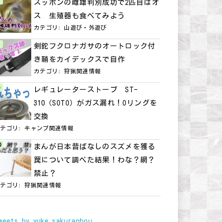
スッポンの雌雄判別成功で2匹目はオ
ス 生殖器も食べてみよう
カテゴリ:
山遊び・外遊び
剣鉈フクロナガサのオートロック付
き鞘をカイデックスで自作
カテゴリ:
狩猟関連情報
レギュレーターストーブ ST-
310（SOTO）がガス漏れ！Oリングを
交換
カテゴリ:
キャンプ関連情報
まんが日本昔ばなしのスズメを獲る
罠について調べた結果！わな？網？
禁止？
カテゴリ:
狩猟関連情報
weets by yuke_sakuranbou