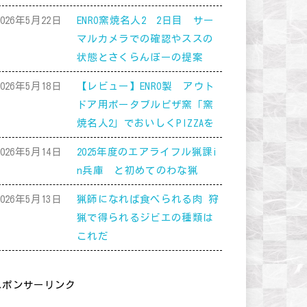
2026年5月22日
ENRO窯焼名人2 2日目 サー
マルカメラでの確認やススの
状態とさくらんぼーの提案
2026年5月18日
【レビュー】ENRO製 アウト
ドア用ポータブルピザ窯「窯
焼名人2」でおいしくPIZZAを
2026年5月14日
2025年度のエアライフル猟課i
n兵庫 と初めてのわな猟
2026年5月13日
猟師になれば食べられる肉 狩
猟で得られるジビエの種類は
これだ
スポンサーリンク