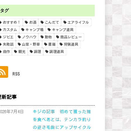
タグ
おすすめ！
お酒
こんだて
エアライフル
カスタム
キャンプ場
キャンプ道具
ジビエ
ノウハウ
動物
商品レビュー
失敗談
山菜・野草
書籍
狩猟道具
自作
観光
調理
調理道具
RSS
更新記事
2026年7月4日
キジの記事 初めて獲った雉
を食べあとは、テンカラ釣り
の逆さ毛鉤にアップサイクル