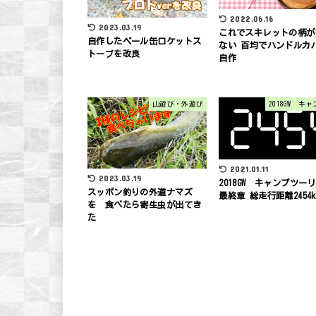
2022.06.16
2023.03.19
これでスキレットの柄が
自作したペール缶ロケットス
ない 百均でハンドルカ
トーブを改良
自作
山遊び・外遊び
2018GW キ
2021.01.11
2023.03.19
2018GW キャンプツー
スッポン釣りの外道ナマズ
最終章 総走行距離2454k
を 食べたら寄生虫が出てき
た