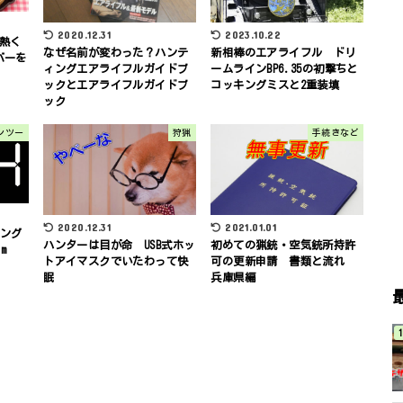
2023.10.22
2020.12.31
熱く
新相棒のエアライフル ドリ
なぜ名前が変わった？ハンテ
バーを
ームラインBP6.35の初撃ちと
ィングエアライフルガイドブ
コッキングミスと2重装填
ックとエアライフルガイドブ
ック
ャンツー
狩猟
手続きなど
2020.12.31
2021.01.01
リング
ハンターは目が命 USB式ホッ
初めての猟銃・空気銃所持許
m
トアイマスクでいたわって快
可の更新申請 書類と流れ
眠
兵庫県編