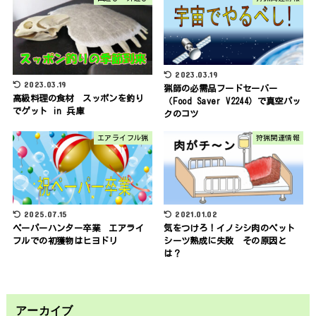
2023.03.19
2023.03.19
猟師の必需品フードセーバー
高級料理の食材 スッポンを釣り
（Food Saver V2244）で真空パッ
でゲット in 兵庫
クのコツ
エアライフル猟
狩猟関連情報
2025.07.15
2021.01.02
ペーパーハンター卒業 エアライ
気をつけろ！イノシシ肉のペット
フルでの初獲物はヒヨドリ
シーツ熟成に失敗 その原因と
は？
アーカイブ