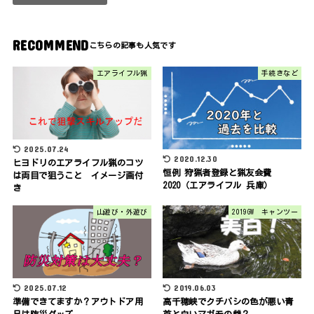
RECOMMEND
エアライフル猟
手続きなど
2025.07.24
2020.12.30
ヒヨドリのエアライフル猟のコツ
恒例 狩猟者登録と猟友会費
は両目で狙うこと イメージ画付
2020（エアライフル 兵庫）
き
山遊び・外遊び
2019GW キャンツー
2025.07.12
2019.06.03
準備できてますか？アウトドア用
高千穂峡でクチバシの色が悪い青
品は防災グッズ
首と白いマガモの雌？