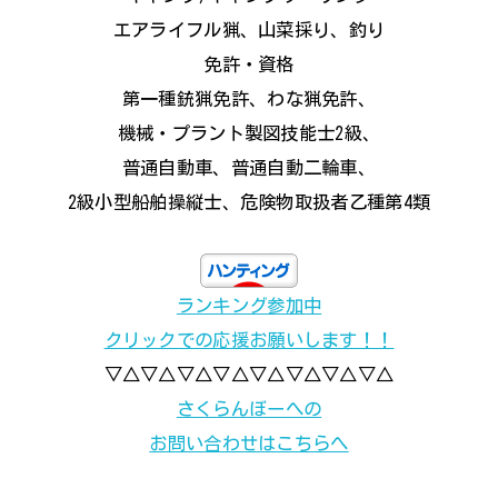
エアライフル猟、山菜採り、釣り
免許・資格
第一種銃猟免許、わな猟免許、
機械・プラント製図技能士2級、
普通自動車、普通自動二輪車、
2級小型船舶操縦士、危険物取扱者乙種第4類
ランキング参加中
クリックでの応援お願いします！！
▽△▽△▽△▽△▽△▽△▽△▽△
さくらんぼーへの
お問い合わせはこちらへ