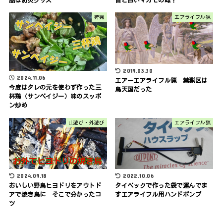
狩猟
エアライフル猟
2019.03.30
2024.11.06
エアーエアライフル猟 禁猟区は
今度はタレの元を使わず作った三
鳥天国だった
杯鶏（サンベイジー）味のスッポ
ン炒め
山遊び・外遊び
エアライフル猟
2024.09.18
2022.10.06
おいしい野鳥ヒヨドリをアウトド
タイベックで作った袋で運んでま
アで焼き鳥に そこで分かったコ
すエアライフル用ハンドポンプ
ツ