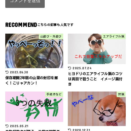
RECOMMEND
山遊び・外遊び
エアライフル猟
2025.07.24
2023.06.30
ヒヨドリのエアライフル猟のコツ
保存期間2年弱の山菜の封印を解
は両目で狙うこと イメージ画付
く！こりゃアカン！
き
手続きなど
狩猟
2025.05.21
2020.12.31