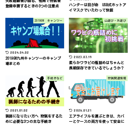
失敗経験者が語る、他県で狩猟者
ハンターは目が命 USB式ホットア
登録申請するときの3つの注意点
イマスクでいたわって快眠
2019GW キャンツー
山遊び・外遊び
2024.04.02
2023.03.19
2019GW九州キャンツーのキャンプ
柔らかワラビの瓶詰めはちゃんと
場まとめ
長期保存できているでしょうか？
手続きなど
狩猟関連情報
2021.01.02
2026.01.21
猟師になりたい方へ 狩猟をするた
エアライフルを運ぶときは、カバ
めに必要な3つの主な手続き
ーとケースの両方を使って安全に