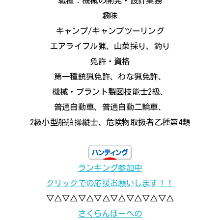
職種：機械の開発・設計業務
趣味
キャンプ/キャンプツーリング
エアライフル猟、山菜採り、釣り
免許・資格
第一種銃猟免許、わな猟免許、
機械・プラント製図技能士2級、
普通自動車、普通自動二輪車、
2級小型船舶操縦士、危険物取扱者乙種第4類
ランキング参加中
クリックでの応援お願いします！！
▽△▽△▽△▽△▽△▽△▽△▽△
さくらんぼーへの