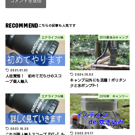
RECOMMEND
エアライフル猟
2019夏休みキャンプ
2021.01.03
2024.10.02
人柱覚悟！ 初めてだらけのスコ
キャンプ以外にも活躍！ポリタン
ープ個人輸入
クと水ポンプP-1
エアライフル猟
2019GW キャンツー
2023.10.22
2022.09.17
これが個人輸入スコープ『VT-T 6-