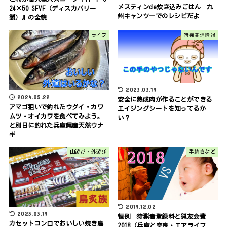
メスティンde炊き込みごはん 九
24×50 SFVF（ディスカバリー
州キャンツーでのレシピだよ
製）』の全貌
ライフ
狩猟関連情報
2023.03.19
2024.05.22
安全に熟成肉が作ることができる
アマゴ狙いで釣れたウグイ・カワ
エイジングシートを知ってるか
ムツ・オイカワを食べてみよう。
い？
と別日に釣れた兵庫県産天然ウナ
ギ
山遊び・外遊び
手続きなど
2019.12.02
2023.03.19
恒例 狩猟者登録料と猟友会費
カセットコンロでおいしい焼き鳥
2018（兵庫と奈良・エアライフ