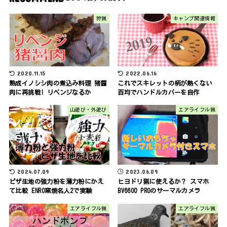
狩猟
キャンプ関連情報
2020.11.15
2022.06.16
熟成イノシシ肉の煮込み料理 猪醤
これでスキレットの柄が熱くない
肉に再挑戦! リベンジなるか
百均でハンドルカバーを自作
山遊び・外遊び
エアライフル猟
2024.07.09
2023.06.09
ピザ生地の強力粉を薄力粉にかえ
ヒヨドリ猟に使えるか？ スマホ
て比較 ENRO窯焼名人2で実験
BV6600 PROのサーマルカメラ
エアライフル猟
エアライフル猟