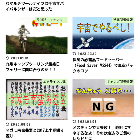
なマルチツールナイフは千吉サバ
イバルシザーはだと思った
2019GW キャンツー
狩猟関連情報
2023.03.19
2021.01.01
猟師の必需品フードセーバー
九州キャンプツーリング最終日
（Food Saver V2244）で真空パッ
フェリーに間に合うのか！！
クのコツ
エアライフル猟
キャンプ関連情報
2021.06.01
2025.08.09
メスティンで大失敗！ 絶対にマ
マガモ南蛮蕎麦と2017上半期振り
ネするなよ！その炊き込みご飯の
返り
レシピとは