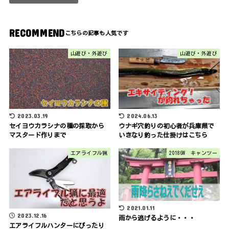
RECOMMEND
山遊び・外遊び
山遊び・外遊び
2023.03.19
2024.06.13
セイヨウカラシナの種の採取から
ウナギ穴釣りの初心者が兵庫県で
マスタード作りまで
いきなり釣った仕掛けはこちら
エアライフル猟
2018GW キャンツー
2021.01.11
2023.12.16
雨から逃げるように・・・
エアライフルハンターにぴったり