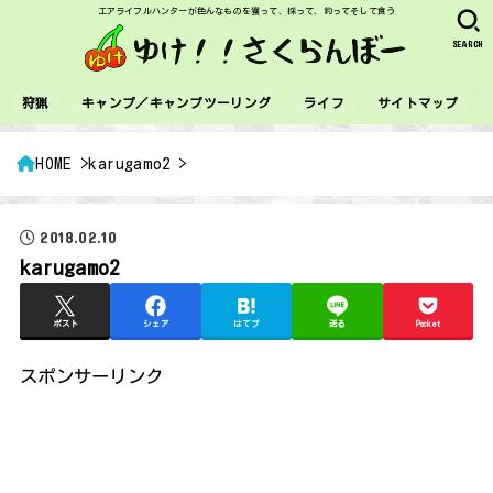
エアライフルハンターが色んなものを獲って、採って、釣ってそして食う
SEARCH
狩猟
キャンプ／キャンプツーリング
ライフ
サイトマップ
HOME
karugamo2
2018.02.10
karugamo2
ポスト
シェア
はてブ
送る
Pocket
スポンサーリンク