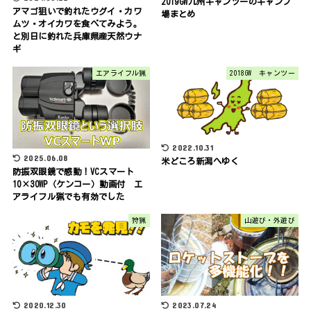
2019GW九州キャンツーのキャンプ
アマゴ狙いで釣れたウグイ・カワ
場まとめ
ムツ・オイカワを食べてみよう。
と別日に釣れた兵庫県産天然ウナ
ギ
エアライフル猟
2018GW キャンツー
2022.10.31
2025.06.08
米どころ新潟へゆく
防振双眼鏡で感動！VCスマート
10×30WP（ケンコー）動画付 エ
アライフル猟でも有効でした
狩猟
山遊び・外遊び
2020.12.30
2023.07.24