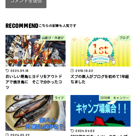
RECOMMEND
山遊び・外遊び
ブログ
2024.09.18
2018.10.02
おいしい野鳥ヒヨドリをアウトド
ズブの素人がブログを初めて1年経
アで焼き鳥に そこで分かったコ
ちました
ツ
ライフ
2019GW キャンツー
2024.04.02
2024.05.22