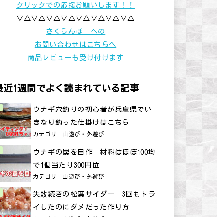
クリックでの応援お願いします！！
▽△▽△▽△▽△▽△▽△▽△▽△
さくらんぼーへの
お問い合わせはこちらへ
商品レビューも受け付けます
最近1週間でよく読まれている記事
ウナギ穴釣りの初心者が兵庫県でい
きなり釣った仕掛けはこちら
カテゴリ:
山遊び・外遊び
ウナギの罠を自作 材料はほぼ100均
で1個当たり300円位
カテゴリ:
山遊び・外遊び
失敗続きの松葉サイダー 3回もトラ
イしたのにダメだった作り方