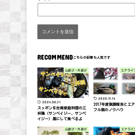
RECOMMEND
山遊び・外遊び
エアライ
2020.11.14
2024.08.31
2017年度猟課報告とエ
スッポンを台湾家庭料理の三
フル猟のノウハウ
杯鶏（サンベイジー、サンペ
イジー）風にして食べるよ
山遊び・外遊び
エアライ