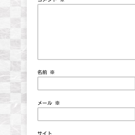
名前
※
メール
※
サイト