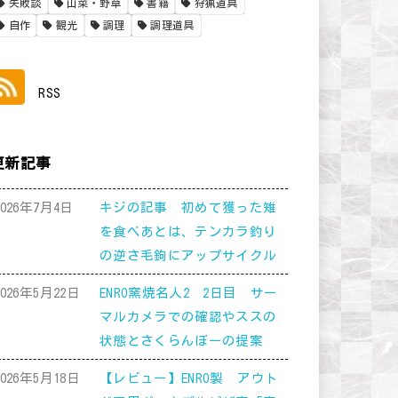
失敗談
山菜・野草
書籍
狩猟道具
自作
観光
調理
調理道具
RSS
更新記事
2026年7月4日
キジの記事 初めて獲った雉
を食べあとは、テンカラ釣り
の逆さ毛鉤にアップサイクル
2026年5月22日
ENRO窯焼名人2 2日目 サー
マルカメラでの確認やススの
状態とさくらんぼーの提案
2026年5月18日
【レビュー】ENRO製 アウト