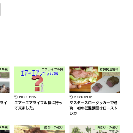
フル猟
エアライフル猟
狩猟関連情報
2020.11.15
2024.09.01
アライ
エアーエアライフル猟に行っ
マスタースロークッカーで成
て来ました。
功 初の低温調理はロースト
シカ
フル猟
山遊び・外遊び
山遊び・外遊び