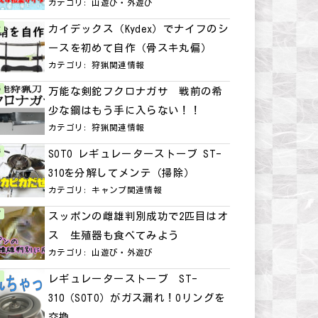
カテゴリ:
山遊び・外遊び
カイデックス（Kydex）でナイフのシ
ースを初めて自作（骨スキ丸偏）
カテゴリ:
狩猟関連情報
万能な剣鉈フクロナガサ 戦前の希
少な鋼はもう手に入らない！！
カテゴリ:
狩猟関連情報
SOTO レギュレーターストーブ ST-
310を分解してメンテ（掃除）
カテゴリ:
キャンプ関連情報
スッポンの雌雄判別成功で2匹目はオ
ス 生殖器も食べてみよう
カテゴリ:
山遊び・外遊び
レギュレーターストーブ ST-
310（SOTO）がガス漏れ！Oリングを
交換