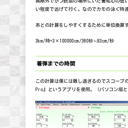
猟期外でかつ銃禁の場所にいた警戒心の低
い程度で逃げて行く。なのでカモの泳ぐ時速は
あとの計算をしやすくするために単位換算
3km/時=3×100000cm/360秒≒83cm/秒
着弾までの時間
この計算は僕には難し過ぎるのでスコープのメーカ
Pro』というアプリを使用。（パソコン版