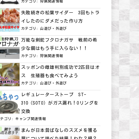
カテゴリ:
狩猟関連情報
失敗続きの松葉サイダー 3回もトラ
イしたのにダメだった作り方
カテゴリ:
山遊び・外遊び
万能な剣鉈フクロナガサ 戦前の希
少な鋼はもう手に入らない！！
カテゴリ:
狩猟関連情報
スッポンの雌雄判別成功で2匹目はオ
ス 生殖器も食べてみよう
カテゴリ:
山遊び・外遊び
レギュレーターストーブ ST-
310（SOTO）がガス漏れ！Oリングを
交換
カテゴリ:
キャンプ関連情報
まんが日本昔ばなしのスズメを獲る
罠について調べた結果！わな？網？