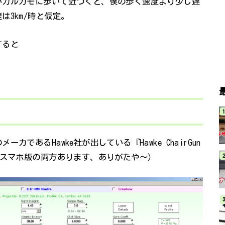
いカルガモに歩いて近づくと、僕の歩く速度より少し遅
3km/時と仮定。
すると
であるHawke社が出している『Hawke ChairGun
とスマホ版の両方あります、ありがたや～）