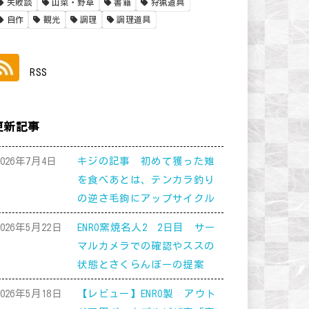
失敗談
山菜・野草
書籍
狩猟道具
自作
観光
調理
調理道具
RSS
更新記事
2026年7月4日
キジの記事 初めて獲った雉
を食べあとは、テンカラ釣り
の逆さ毛鉤にアップサイクル
2026年5月22日
ENRO窯焼名人2 2日目 サー
マルカメラでの確認やススの
状態とさくらんぼーの提案
2026年5月18日
【レビュー】ENRO製 アウト