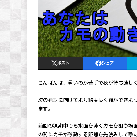
ポスト
シェア
こんばんは、暑いのが苦手で秋が待ち遠し
次の猟期に向けてより精度良く猟ができよ
ます。
前回の猟期中でも水面を泳ぐカモを狙う場
の間にカモが移動する距離を先読みして撃