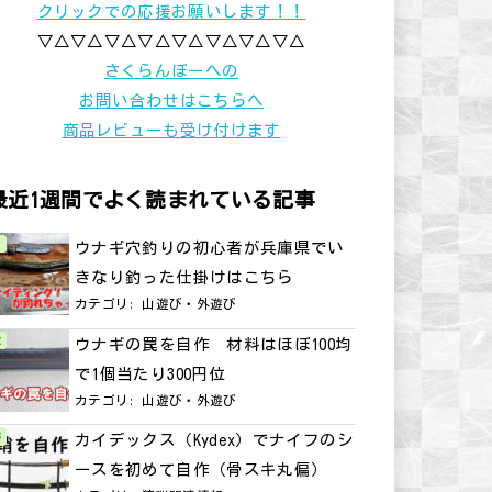
クリックでの応援お願いします！！
▽△▽△▽△▽△▽△▽△▽△▽△
さくらんぼーへの
お問い合わせはこちらへ
商品レビューも受け付けます
最近1週間でよく読まれている記事
ウナギ穴釣りの初心者が兵庫県でい
きなり釣った仕掛けはこちら
カテゴリ:
山遊び・外遊び
ウナギの罠を自作 材料はほぼ100均
で1個当たり300円位
カテゴリ:
山遊び・外遊び
カイデックス（Kydex）でナイフのシ
ースを初めて自作（骨スキ丸偏）