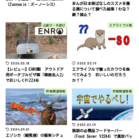
まんが日本昔ばなしのスズメを獲
（Zoonosis：ズーノーシス）
る罠について調べた結果！わな？
網？禁止？
山遊び・外遊び
エアライフル猟
2026.05.18
2022.02.19
【レビュー】ENRO製 アウトドア
エアライフルで獲ったカワウを食
用ポータブルピザ窯「窯焼名人2」
べてみよう おいしいのだろう
でおいしくPIZZAを
か？？
狩猟関連情報
狩猟関連情報
2023.03.19
2024.09.01
猟師の必需品フードセーバー
エゾシカ（蝦夷鹿）の簡単シチュ
（Food Saver V2244）で真空パッ