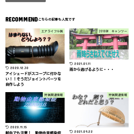
RECOMMEND
エアライフル猟
2018GW キャンツー
2021.01.11
2020.12.30
雨から逃げるように・・・
アイシェードがスコープに付かな
い！！そうだジョイントパーツを
自作しよう
狩猟関連情報
狩猟関連情報
2020.11.15
2021.09.22
献血でも注意！ 動物由来感染症