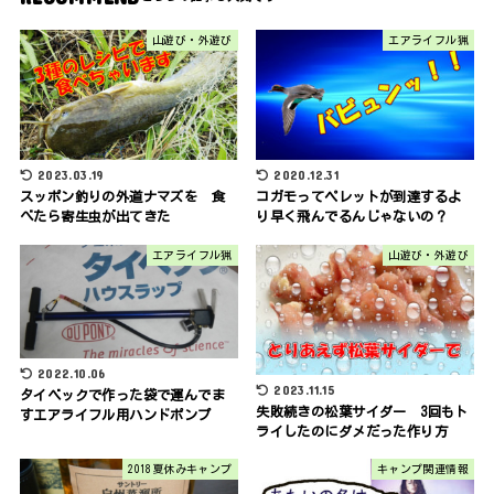
山遊び・外遊び
エアライフル猟
2023.03.19
2020.12.31
スッポン釣りの外道ナマズを 食
コガモってペレットが到達するよ
べたら寄生虫が出てきた
り早く飛んでるんじゃないの？
エアライフル猟
山遊び・外遊び
2022.10.06
2023.11.15
タイベックで作った袋で運んでま
失敗続きの松葉サイダー 3回もト
すエアライフル用ハンドポンプ
ライしたのにダメだった作り方
2018夏休みキャンプ
キャンプ関連情報