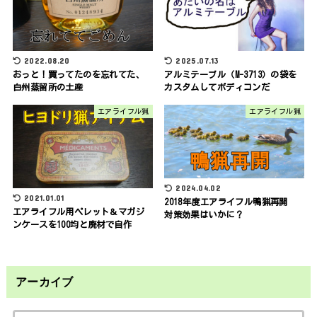
2022.08.20
2025.07.13
おっと！買ってたのを忘れてた、
アルミテーブル（M-3713）の袋を
白州蒸留所の土産
カスタムしてボディコンだ
エアライフル猟
エアライフル猟
2024.04.02
2021.01.01
2018年度エアライフル鴨猟再開
エアライフル用ペレット＆マガジ
対策効果はいかに？
ンケースを100均と廃材で自作
アーカイブ