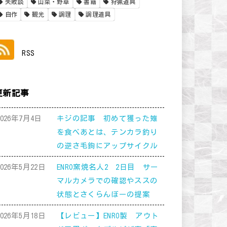
失敗談
山菜・野草
書籍
狩猟道具
自作
観光
調理
調理道具
RSS
更新記事
2026年7月4日
キジの記事 初めて獲った雉
を食べあとは、テンカラ釣り
の逆さ毛鉤にアップサイクル
2026年5月22日
ENRO窯焼名人2 2日目 サー
マルカメラでの確認やススの
状態とさくらんぼーの提案
2026年5月18日
【レビュー】ENRO製 アウト