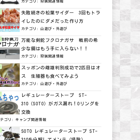
カテゴリ:
狩猟関連情報
失敗続きの松葉サイダー 3回もトラ
イしたのにダメだった作り方
カテゴリ:
山遊び・外遊び
万能な剣鉈フクロナガサ 戦前の希
少な鋼はもう手に入らない！！
カテゴリ:
狩猟関連情報
スッポンの雌雄判別成功で2匹目はオ
ス 生殖器も食べてみよう
カテゴリ:
山遊び・外遊び
レギュレーターストーブ ST-
310（SOTO）がガス漏れ！Oリングを
交換
カテゴリ:
キャンプ関連情報
SOTO レギュレーターストーブ ST-
310を分解してメンテ（掃除）