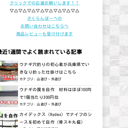
クリックでの応援お願いします！！
▽△▽△▽△▽△▽△▽△▽△▽△
さくらんぼーへの
お問い合わせはこちらへ
商品レビューも受け付けます
最近1週間でよく読まれている記事
ウナギ穴釣りの初心者が兵庫県でい
きなり釣った仕掛けはこちら
カテゴリ:
山遊び・外遊び
ウナギの罠を自作 材料はほぼ100均
で1個当たり300円位
カテゴリ:
山遊び・外遊び
カイデックス（Kydex）でナイフのシ
ースを初めて自作（骨スキ丸偏）