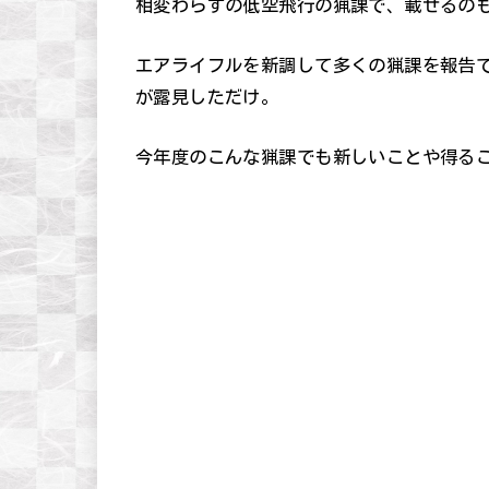
相変わらずの低空飛行の猟課で、載せるの
エアライフルを新調して多くの猟課を報告
が露見しただけ。
今年度のこんな猟課でも新しいことや得る