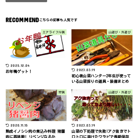
RECOMMEND
エアライフル猟
山遊び・外遊び
2025.12.04
2023.03.19
お年鴨ゲット！
初心者山菜ハンター2年生が使って
いる山菜採りの道具・装備まとめ
狩猟
山遊び・外遊び
2020.11.15
2023.03.19
熟成イノシシ肉の煮込み料理 猪醤
山菜の下処理で失敗!アク抜きでト
肉に再挑戦! リベンジなるか
ロトロに溶けたワラビで長期保存