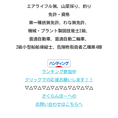
エアライフル猟、山菜採り、釣り
免許・資格
第一種銃猟免許、わな猟免許、
機械・プラント製図技能士2級、
普通自動車、普通自動二輪車、
2級小型船舶操縦士、危険物取扱者乙種第4類
ランキング参加中
クリックでの応援お願いします！！
▽△▽△▽△▽△▽△▽△▽△▽△
さくらんぼーへの
お問い合わせはこちらへ