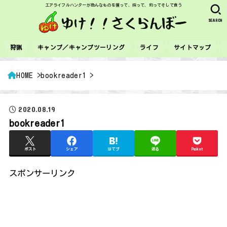
エアライフルハンターが色んなものを獲って、採って、釣ってそして食う
SEARCH
狩猟
キャンプ／キャンプツーリング
ライフ
サイトマップ
HOME
bookreader1
2020.08.19
bookreader1
ポスト
シェア
はてブ
送る
Pocket
スポンサーリンク