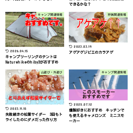
できるかな？
キャンプ関連情報
狩猟関連情報
2023.03.19
2026.04.15
アゲアゲジビエのカラアゲ
キャンプツーリングのテントは
Naturehikeのhiby3がおすすめ
山遊び・外遊び
キャンプ関連情報
2025.07.12
2023.11.15
燻製好きにおすすめ キッチンで
失敗続きの松葉サイダー 3回もト
も使えるキャメロンズ ミニスモ
ライしたのにダメだった作り方
ーカー