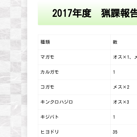
2017年度 猟課報
種類
数
マガモ
オス×1、
カルガモ
1
コガモ
メス×2
キンクロハジロ
オス×3
キジバト
1
ヒヨドリ
35