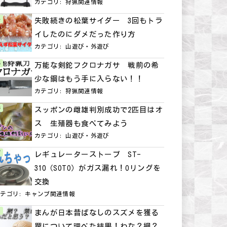
カテゴリ:
狩猟関連情報
失敗続きの松葉サイダー 3回もトラ
イしたのにダメだった作り方
カテゴリ:
山遊び・外遊び
万能な剣鉈フクロナガサ 戦前の希
少な鋼はもう手に入らない！！
カテゴリ:
狩猟関連情報
スッポンの雌雄判別成功で2匹目はオ
ス 生殖器も食べてみよう
カテゴリ:
山遊び・外遊び
レギュレーターストーブ ST-
310（SOTO）がガス漏れ！Oリングを
交換
カテゴリ:
キャンプ関連情報
まんが日本昔ばなしのスズメを獲る
罠について調べた結果！わな？網？