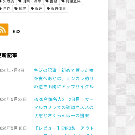
失敗談
山菜・野草
書籍
狩猟道具
自作
観光
調理
調理道具
RSS
更新記事
2026年7月4日
キジの記事 初めて獲った雉
を食べあとは、テンカラ釣り
の逆さ毛鉤にアップサイクル
2026年5月22日
ENRO窯焼名人2 2日目 サー
マルカメラでの確認やススの
状態とさくらんぼーの提案
2026年5月18日
【レビュー】ENRO製 アウト