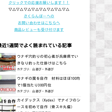
クリックでの応援お願いします！！
▽△▽△▽△▽△▽△▽△▽△▽△
さくらんぼーへの
お問い合わせはこちらへ
商品レビューも受け付けます
最近1週間でよく読まれている記事
ウナギ穴釣りの初心者が兵庫県でい
きなり釣った仕掛けはこちら
カテゴリ:
山遊び・外遊び
ウナギの罠を自作 材料はほぼ100均
で1個当たり300円位
カテゴリ:
山遊び・外遊び
カイデックス（Kydex）でナイフのシ
ースを初めて自作（骨スキ丸偏）