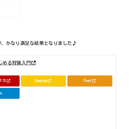
が、かなり満足な結果となりました♪
じめる狩猟入門
社 2018年07月12日頃
クス
Amazon
7net
o