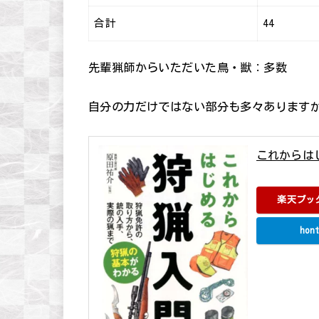
合計
44
先輩猟師からいただいた鳥・獣：多数
自分の力だけではない部分も多々あります
これからは
原田祐介 ナツメ
楽天ブッ
hont