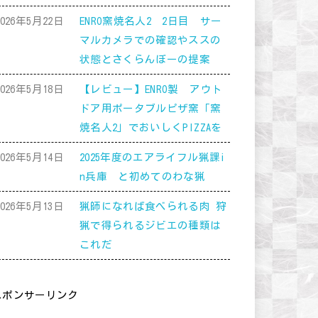
2026年5月22日
ENRO窯焼名人2 2日目 サー
マルカメラでの確認やススの
状態とさくらんぼーの提案
2026年5月18日
【レビュー】ENRO製 アウト
ドア用ポータブルピザ窯「窯
焼名人2」でおいしくPIZZAを
2026年5月14日
2025年度のエアライフル猟課i
n兵庫 と初めてのわな猟
2026年5月13日
猟師になれば食べられる肉 狩
猟で得られるジビエの種類は
これだ
スポンサーリンク