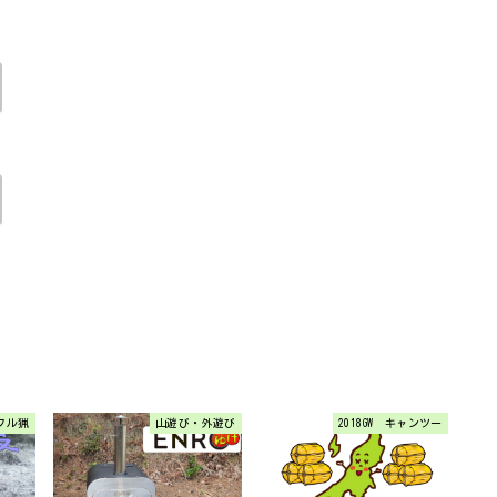
フル猟
山遊び・外遊び
2018GW キャンツー