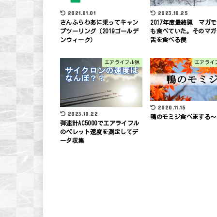
2023.10.25
2021.01.01
2017年度最終猟 マガ
さんふらわあに乗ってキャン
も食べていた。そのマガ
プツーリング（2019ゴールデ
舌を食べる僕
ンウィーク）
エアライフル猟
エアライ
2020.11.15
2023.10.22
鴨のモミジ食べまする～
弾速計AC5000でエアライフル
のペレット速度を測定してデ
ータ収集