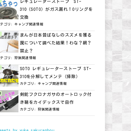
レギュレーターストーブ ST-
310（SOTO）がガス漏れ！Oリングを
交換
カテゴリ:
キャンプ関連情報
まんが日本昔ばなしのスズメを獲る
罠について調べた結果！わな？網？
禁止？
カテゴリ:
狩猟関連情報
SOTO レギュレーターストーブ ST-
310を分解してメンテ（掃除）
カテゴリ:
キャンプ関連情報
剣鉈フクロナガサのオートロック付
き鞘をカイデックスで自作
カテゴリ:
狩猟関連情報
weets by yuke_sakuranbou