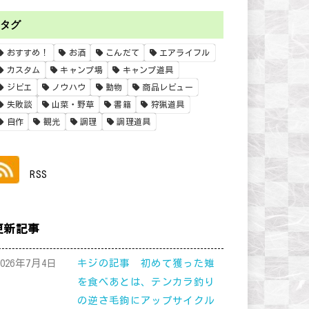
タグ
おすすめ！
お酒
こんだて
エアライフル
カスタム
キャンプ場
キャンプ道具
ジビエ
ノウハウ
動物
商品レビュー
失敗談
山菜・野草
書籍
狩猟道具
自作
観光
調理
調理道具
RSS
更新記事
2026年7月4日
キジの記事 初めて獲った雉
を食べあとは、テンカラ釣り
の逆さ毛鉤にアップサイクル