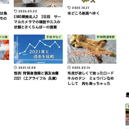
2022.10.31
2026.05.22
モは魚
米どころ新潟へゆく
ENRO窯焼名人2 2日目 サー
モの
マルカメラでの確認やススの
状態とさくらんぼーの提案
フル猟
手続きなど
狩猟関連情報
2021.12.08
2025.02.14
恒例 狩猟者登録と猟友会費
毛皮が欲しくて拾ったロード
2021（エアライフル 兵庫）
キルのテン ミョウバンなめ
しして 肉も食っちゃった