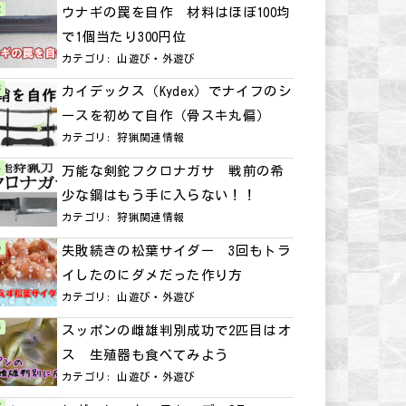
ウナギの罠を自作 材料はほぼ100均
で1個当たり300円位
カテゴリ:
山遊び・外遊び
カイデックス（Kydex）でナイフのシ
ースを初めて自作（骨スキ丸偏）
カテゴリ:
狩猟関連情報
万能な剣鉈フクロナガサ 戦前の希
少な鋼はもう手に入らない！！
カテゴリ:
狩猟関連情報
失敗続きの松葉サイダー 3回もトラ
イしたのにダメだった作り方
カテゴリ:
山遊び・外遊び
スッポンの雌雄判別成功で2匹目はオ
ス 生殖器も食べてみよう
カテゴリ:
山遊び・外遊び