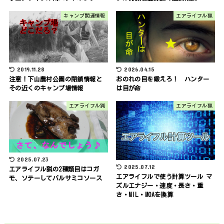
キャンプ関連情報
エアライフル猟
2019.11.28
2026.04.15
注意！下山農村公園の閉鎖情報と
おのれの目を鍛えろ！ ハンター
その近くのキャンプ場情報
は目が命
エアライフル猟
エアライフル猟
2025.07.23
2025.07.12
エアライフル猟の2種類目はコガ
エアライフルで使う計算ツール マ
モ、ソテーしてバルサミコソース
ズルエナジー・速度・長さ・重
さ・MIL・MOAを換算