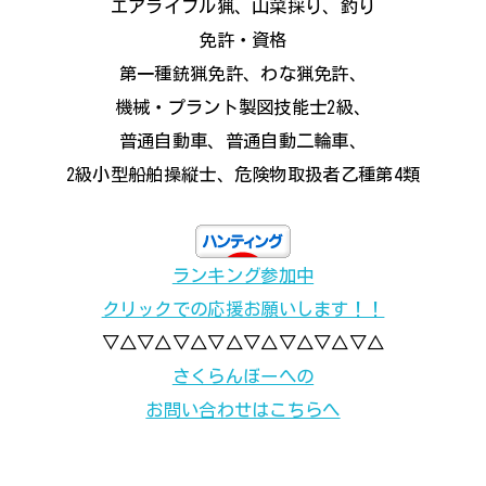
エアライフル猟、山菜採り、釣り
免許・資格
第一種銃猟免許、わな猟免許、
機械・プラント製図技能士2級、
普通自動車、普通自動二輪車、
2級小型船舶操縦士、危険物取扱者乙種第4類
ランキング参加中
クリックでの応援お願いします！！
▽△▽△▽△▽△▽△▽△▽△▽△
さくらんぼーへの
お問い合わせはこちらへ