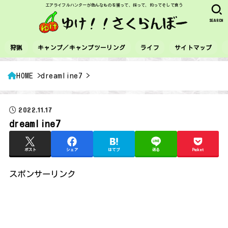
エアライフルハンターが色んなものを獲って、採って、釣ってそして食う
SEARCH
狩猟
キャンプ／キャンプツーリング
ライフ
サイトマップ
HOME
dreamline7
2022.11.17
dreamline7
ポスト
シェア
はてブ
送る
Pocket
スポンサーリンク