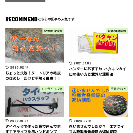
RECOMMEND
狩猟関連情報
狩猟関連情報
2021.01.02
2025.02.14
ハンターにおすすめ ハクキンカイ
ちょっと失敗！ヌートリアの毛皮
ロの使い方と意外な活用法
のなめし だけど手触り最高！！
エアライフル猟
手続きなど
2022.10.06
2025.07.11
タイベックで作った袋で運んでま
迷いませんでしたか？ エアライ
すエアライフル用ハンドポンプ
フル狩猟者登録証の返納期限