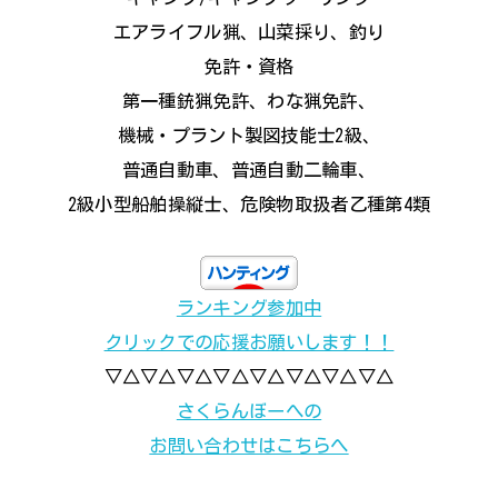
エアライフル猟、山菜採り、釣り
免許・資格
第一種銃猟免許、わな猟免許、
機械・プラント製図技能士2級、
普通自動車、普通自動二輪車、
2級小型船舶操縦士、危険物取扱者乙種第4類
ランキング参加中
クリックでの応援お願いします！！
▽△▽△▽△▽△▽△▽△▽△▽△
さくらんぼーへの
お問い合わせはこちらへ