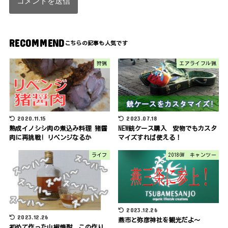
RECOMMEND
狩猟
エアライフル猟
2020.11.15
2023.07.18
熟成イノシシ肉の煮込み料理 猪醤
NEW銃ケース購入 安物でもカスタ
肉に再挑戦! リベンジなるか
マイズすれば使える！
ライフ
2018GW キャンツー
2023.12.26
2023.12.26
燕市と弥彦神社を観光だよ～
初めて作った山椒焼酎 この作り