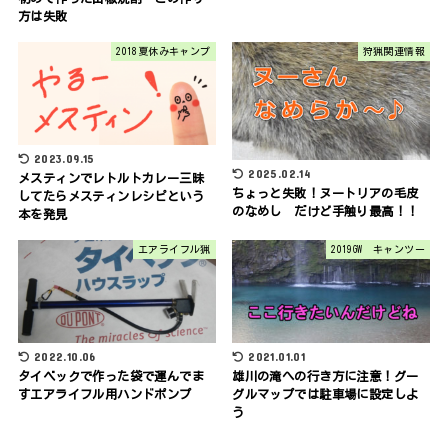
方は失敗
2018夏休みキャンプ
狩猟関連情報
2023.09.15
2025.02.14
メスティンでレトルトカレー三昧
ちょっと失敗！ヌートリアの毛皮
してたらメスティンレシピという
のなめし だけど手触り最高！！
本を発見
エアライフル猟
2019GW キャンツー
2022.10.06
2021.01.01
タイベックで作った袋で運んでま
雄川の滝への行き方に注意！グー
すエアライフル用ハンドポンプ
グルマップでは駐車場に設定しよ
う